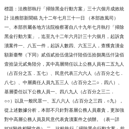
標題：法務部執行「掃除黑金行動方案」三十六個月成效統
計 法務部新聞稿 九十二年七月三十一日 （本部政風司）
一、本部所屬各地方法院檢察署自八十九年七月執行「掃除
黑金行動方案」，迄至九十二年六月計三十六個月，起訴貪
瀆案件一、八五一件，起訴人數四、六五三人，查獲貪瀆金
額新臺幣（下同）貳佰貳拾伍億柒仟陸佰伍拾捌萬伍仟柒佰
壹拾柒元貳角陸分，其中高層簡任以上公務人員有二五九人
（占百分之五．五七）、民意代表三六六人（占百分之七．
八七）、中層薦任人員九五三人（占百分之二○．四八）、
基層委任以下公務人員一、四八九人（占百分之三二．
○○）以及一般民眾一、五八六人（占百分之三四．○九），
從上述數據分析，本部不只針對基層公務人員肅貪，更加強
對中高層公務人員及民意代表貪瀆案件之偵辦。（表一詳
PDF附件相關文件） 二、比較執行「掃除黑金行動方案」前