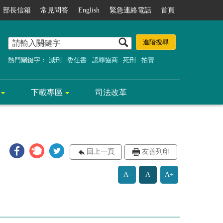
部長信箱
常見問答
English
緊急連絡電話
首頁
熱門關鍵字：
減刑
委任書
認罪協商
死刑
拍賣
下載專區
司法改革
回上一頁
友善列印
A-
A
A+