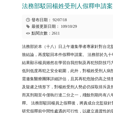
法務部駁回楊姓受刑人假釋申請案
發布日期：
92/07/18
最後更新日期：
109/10/29
點閱次數：2611
法務部於本（十八）日上午邀集學者專家針對台北
致結論，再度駁回本件假釋申請案。 法務部於九
結果顯示楊員雖然在學習自我控制及再犯預防技巧
低到低度再犯之安全範圍，此外，對楊姓受刑人病
需邀集醫療團隊詳細評估，且其再犯危險仍高之情
及疑慮之情形下，對楊姓受刑人勢必仍採取排斥及
而其刑期至今僅執行達二分之一，殘餘刑期尚有八
釋。 法務部駁回楊員之假釋後，將責成台北監獄
研究假釋前中間性處遇的可行性，以建立過渡性的