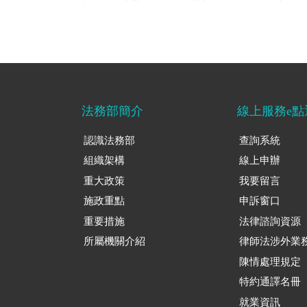
法務部簡介
線上服務e點
認識法務部
查詢系統
組織架構
線上申辦
重大政策
我要留言
施政重點
申訴窗口
重要措施
法律諮詢資源
所屬機關介紹
律師法涉外業
陳情處理規定
特約通譯名冊
就業資訊