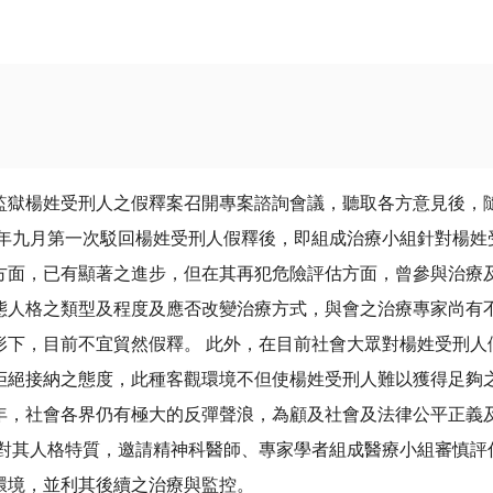
監獄楊姓受刑人之假釋案召開專案諮詢會議，聽取各方意見後，
十年九月第一次駁回楊姓受刑人假釋後，即組成治療小組針對楊姓
方面，已有顯著之進步，但在其再犯危險評估方面，曾參與治療
態人格之類型及程度及應否改變治療方式，與會之治療專家尚有
形下，目前不宜貿然假釋。 此外，在目前社會大眾對楊姓受刑人
拒絕接納之態度，此種客觀環境不但使楊姓受刑人難以獲得足夠
年，社會各界仍有極大的反彈聲浪，為顧及社會及法律公平正義
針對其人格特質，邀請精神科醫師、專家學者組成醫療小組審慎評
環境，並利其後續之治療與監控。