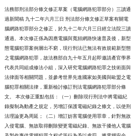
法務部刑法部分條文修正草案（電腦網路犯罪部分）三讀通
過新聞稿 九十二年六月三日 刑法部分條文修正草案有關電
腦網路犯罪部分之修正，於九十二年六月三日經立法院三讀
通過。本次修正係為因應電腦與寬頻網路快速普及後，新型
態電腦犯罪案例層出不窮，現行刑法已無法有效規範新型態
之電腦網路犯罪，故法務部自九十年五月起即邀請產官學界
代表共同組成修法小組，深入研究電腦網路犯罪之技術面與
法律面等相關問題，並參考世界先進國家如美國與歐盟之電
腦犯罪相關法律，重新檢討修訂刑法電腦網路犯罪部分條
文。 本次修正重點包括：（一）刪除現行刑法中將電磁紀
錄擬制為動產之規定，另增訂保護電磁紀錄之條文，以使刑
法理論更為周延；（二）增訂妨害電腦使用罪章，針對無故
入侵電腦、無故取得刪除變更電磁紀錄、無故干擾他人電腦
及製作專供電腦犯罪之程式等行為予以處罰，將電腦安全、