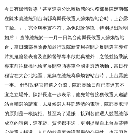
今日有媒體報導「甚至連身分比較敏感的法務部長陳定南都
在陳水扁總統到台南縣為縣長候選人蘇煥智站台時，上台露
了臉。」，完全與事實不符，為免以訛傳訛，特別提出說明
如后： 查陳總統於十一月一日為台南縣長候選人蘇煥智站
台，當日陳部長除參加於行政院新聞局召開之反賄選宣導短
片抓鬼篇發表會及查賄督導專車啟動典禮外，之後並搭乘該
專車前往板橋地檢署展開查賄專車全國走透透活動，當日行
程皆在大台北地區，絕無在總統為蘇煥智站台時，上台露臉
一事。 針對政務官輔選之分際，陳部長除日前已表達其不
宜之立場外。陳部長進一步表示，他先前曾接獲候選人邀請
站台輔選的請柬，以及候選人拜託造勢的電話，陳部長處理
的原則是一概婉拒。甚至為了避嫌，接到各候選人競選總部
成立的請柬，連花籃、賀卡都不送，更別提親自上台為某特
定候選人輔選。其目的就是要維護選舉的公平性，也正因為