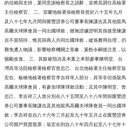
的信賴與支持，爰同意謝檢察長之請辭，並將其調任高檢署
主任檢察官。 二、宜蘭地檢署張檢察長曾於八十五年九月
及八十七年九月間與匯豐證券公司董事長陳謙吉及其他龍馬
高爾夫球隊會員一同出國球敘，雖無證據證明其係接受陳謙
吉不當招待，惟其與商人共同出國球敘，縱係費用自理，仍
難免遭人物議，影響檢察機關之形象，爰飭令嗣後注意，以
惕勵改進。 三、其餘被指涉及本案之本部參事陳明堂、台
灣高等法院檢察署檢察官曾忠己、台北地檢署主任檢察官翁
宏在、板橋地檢署檢察官李吉祥等人部分，其等非但係龍馬
高爾夫球隊會員，有參加球隊球敘活動；且其中陳明堂、曾
忠己、李吉祥三人曾分別在八十五間至八十八年間與匯豐證
券公司董事長陳謙吉及其他龍馬高爾夫球隊會員一同出國球
敘；李吉祥並自八十六年三月起至九十年五月止在匯豐證券
公司開戶買賣股票；翁宏在則自八十年四月起至八十七年十