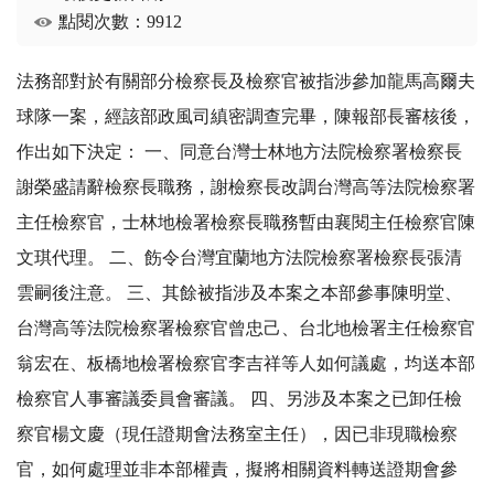
點閱次數：9912
法務部對於有關部分檢察長及檢察官被指涉參加龍馬高爾夫
球隊一案，經該部政風司縝密調查完畢，陳報部長審核後，
作出如下決定： 一、同意台灣士林地方法院檢察署檢察長
謝榮盛請辭檢察長職務，謝檢察長改調台灣高等法院檢察署
主任檢察官，士林地檢署檢察長職務暫由襄閱主任檢察官陳
文琪代理。 二、飭令台灣宜蘭地方法院檢察署檢察長張清
雲嗣後注意。 三、其餘被指涉及本案之本部參事陳明堂、
台灣高等法院檢察署檢察官曾忠己、台北地檢署主任檢察官
翁宏在、板橋地檢署檢察官李吉祥等人如何議處，均送本部
檢察官人事審議委員會審議。 四、另涉及本案之已卸任檢
察官楊文慶（現任證期會法務室主任），因已非現職檢察
官，如何處理並非本部權責，擬將相關資料轉送證期會參