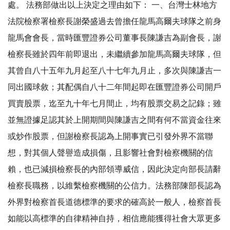
處。 法務部做出以上決定之理由如下： 一、台灣士林地方
法院檢察署檢察長謝榮盛過去曾擔任龍馬高爾夫球隊之前身
龍馬會會長，當時匯豐證券公司董事長陳謙吉為副會長，謝
檢察長雖於四年前即退出，未繼續參加龍馬高爾夫球隊，但
其曾自八十五年九月起至八十七年九月止，多次與陳謙吉一
同出國球敘；其配偶自八十二年間起即在匯豐證券公司開戶
買賣股票，迄至九十年七月間止，均有股票交易之記錄；雖
並無證據足認其於上開期間與陳謙吉之間有何不當資金往來
或炒作股票，但謝檢察長認為上開事實已引發外界不當聯
想，對其個人聲譽造成損傷，且影響社會對檢察機關的信
賴，也已減損檢察長的內部領導威信，因此決定向部長請辭
檢察長職務，以維繫檢察機關的公信力。法務部陳部長認為
外界對檢察首長道德標準的要求的確高於一般人，檢察首長
如能以高標準的自律精神自持，相信應能獲得社會大眾更多