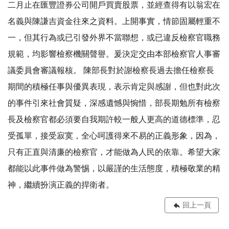
二月止在匯豐證券公司開戶買賣股票，並經查得有以翁宏在
名義與陳謙吉資金往來之資料。上開事實，情節固屬輕重不
一，但其行為或已引發外界不當聯想，或已違反檢察官職務
規範，均影響檢察機關聲譽。爰決定交由本部檢察官人事審
議委員會審議報核。 陳部長對於謝檢察長過去擔任檢察長
期間的積極任事與優異表現，表示肯定與感謝，但也對此次
的事件引來社會質疑，深感遺憾與惋惜，部長期勉所有檢察
長及檢察官都必須要自我期許較一般人更高的道德標準，忍
受孤單，接受寂寞，全心呵護得來不易的正義形象，因為，
只有正直與清廉的檢察官，才能做為人民的依靠。希望大家
都能以此事件做為警惕，以嚴謹的生活態度，積極敬業的精
神，繼續扮演正義的捍衛者。
回上一頁