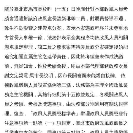
關於臺北市馬市長於昨（十五）日晚間針對本部政風人員考
績會通過對該府政風處長溫新琳等二員，對屬員督導不週，
致生不良影響之連帶處分案，表示本案懲處程序並未尊重地
方首長人事權一節，法務部表示全案程序均依政風人員相關
懲處規定辦理，該二員之懲處案需待袁員處分案確定後始能
追究相關直屬主管之連帶責任，因此於考績會未作成決議
前，無從知會，惟於考績會後，即由本部代理部務政務次長
謝文定親電 馬市長說明，因市長開會而未能親自接聽。 依
據政風機構人員設置條例第三條，法務部為掌理全國政風業
務之主管機關，其施行細則第十五條並規定，各機關政風人
員之考績、考核及獎懲事項，由法務部分別適用有關法規辦
理。復查，「政風人員獎懲標準表」辦理政風人員獎懲應行
注意事項第一點第（一）項規定，臺北市政府政風處處長之
獎懲應由本部核定，同事項第三點規定，政風人員之獎懲得