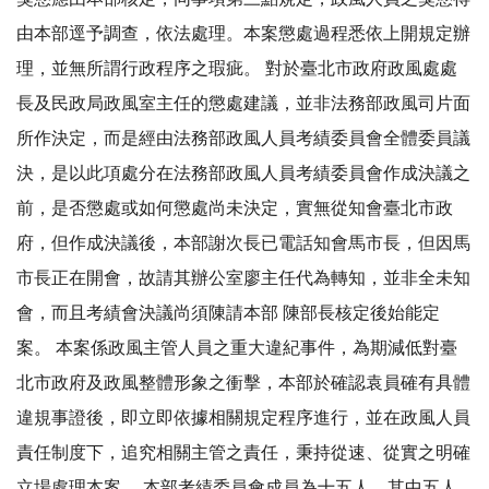
由本部逕予調查，依法處理。本案懲處過程悉依上開規定辦
理，並無所謂行政程序之瑕疵。 對於臺北市政府政風處處
長及民政局政風室主任的懲處建議，並非法務部政風司片面
所作決定，而是經由法務部政風人員考績委員會全體委員議
決，是以此項處分在法務部政風人員考績委員會作成決議之
前，是否懲處或如何懲處尚未決定，實無從知會臺北市政
府，但作成決議後，本部謝次長已電話知會馬市長，但因馬
市長正在開會，故請其辦公室廖主任代為轉知，並非全未知
會，而且考績會決議尚須陳請本部 陳部長核定後始能定
案。 本案係政風主管人員之重大違紀事件，為期減低對臺
北市政府及政風整體形象之衝擊，本部於確認袁員確有具體
違規事證後，即立即依據相關規定程序進行，並在政風人員
責任制度下，追究相關主管之責任，秉持從速、從實之明確
立場處理本案。 本部考績委員會成員為十五人，其中五人