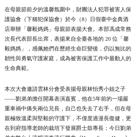
在母親節前夕的溫馨氛圍中，財團法人犯罪被害人保
護協會（下稱犯保協會）於今（
8
）日假臺中金典酒
店舉辦「馨毅媽媽」母親節表揚大會。本部馮成常務
次長代表部長出席，表揚來自全臺各地的
20
位「馨
毅媽媽」，感佩她們在歷經生命巨變後，仍以無比的
韌性與勇氣守護家庭，成為被害保護工作中最動人的
生命典範。
本次大會邀請雲林分會受表揚母親林怡秀小姐之子
——劉弟弟擔任開幕表演嘉賓，他在
5
年前的一場嚴
重車禍中痛失兩位兄長，自己也失去了右手，但在母
親極致溫柔與堅毅的守護下，不僅度過漫長復健，更
在到府指導老師的栽培下發展爵士鼓專長；今日劉弟