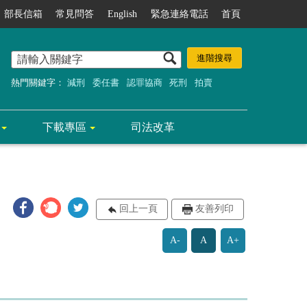
部長信箱
常見問答
English
緊急連絡電話
首頁
熱門關鍵字：
減刑
委任書
認罪協商
死刑
拍賣
下載專區
司法改革
回上一頁
友善列印
A-
A
A+