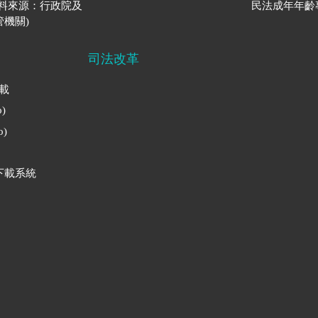
資料來源：行政院及
民法成年年齡
機關)
司法改革
下載
)
)
下載系統