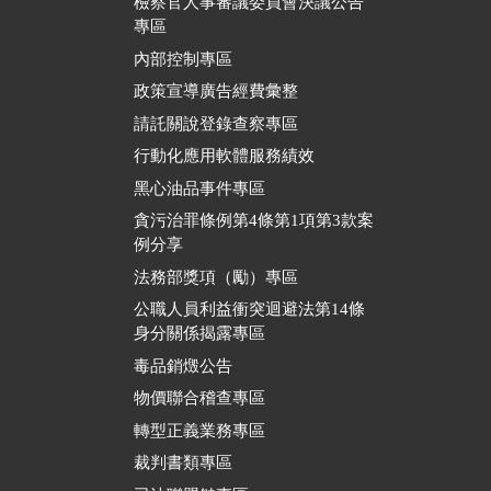
檢察官人事審議委員會決議公告
專區
內部控制專區
政策宣導廣告經費彙整
請託關說登錄查察專區
行動化應用軟體服務績效
黑心油品事件專區
貪污治罪條例第4條第1項第3款案
例分享
法務部獎項（勵）專區
公職人員利益衝突迴避法第14條
身分關係揭露專區
毒品銷燬公告
物價聯合稽查專區
轉型正義業務專區
裁判書類專區