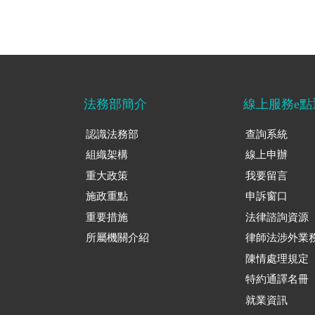
法務部簡介
線上服務e點
認識法務部
查詢系統
組織架構
線上申辦
重大政策
我要留言
施政重點
申訴窗口
重要措施
法律諮詢資源
所屬機關介紹
律師法涉外業
陳情處理規定
特約通譯名冊
就業資訊