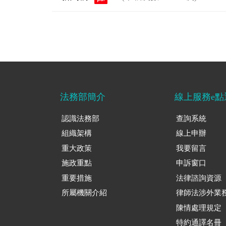
法務部簡介
線上服務e點
認識法務部
查詢系統
組織架構
線上申辦
重大政策
我要留言
施政重點
申訴窗口
重要措施
法律諮詢資源
所屬機關介紹
律師法涉外業
陳情處理規定
特約通譯名冊