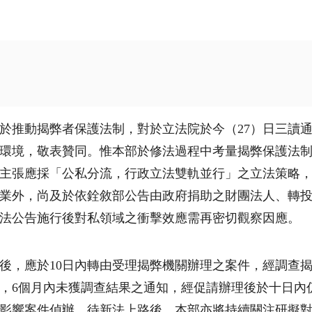
於推動揭弊者保護法制，對於立法院於今（27）日三讀
環境，敬表贊同。惟本部於修法過程中考量揭弊保護法
主張應採「公私分流，行政立法雙軌並行」之立法策略
業外，尚及於依銓敘部公告由政府捐助之財團法人、轉投資事
待新法公告施行後對私領域之衝擊效應需再密切觀察因應。
後，應於10日內轉由受理揭弊機關辦理之案件，經調查
，6個月內未獲調查結果之通知，經促請辦理後於十日內
影響案件偵辦，待新法上路後，本部亦將持續關注研擬