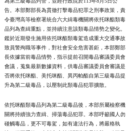
為第三級毒品列管，並經行政院於
113
年
8
月
5
日公
告。本部鄭部長為貫徹打擊毒品犯罪之刑事政策，責
令臺灣高等檢察署統合六大緝毒機關將依托咪酯類毒
品列為查緝重點，並持續注意該類毒品情勢之變化。
鑑於近期發生施用依托咪酯類毒駕造成重大交通事故
致員警殉職等事件，對社會安全危害甚鉅，本部鄭部
長依據當前毒品情勢，指示提前召開毒品審議委員會
會議，蒐集最新數據資料，供毒品審議委員會審議是
否將依托咪酯、美托咪酯、異丙帕酯自第三級毒品提
升為第二級毒品，以壓制此類毒品犯罪擴散。
依托咪酯類毒品列為第二級毒品後，本部所屬檢察機
關將持續強力查緝、掃蕩毒品犯罪。本部呼籲國人勿
碰觸毒品，更不可毒駕，如有違法行為，將嚴格執