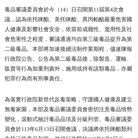
毒品審議委員會於今（
14
）日召開第
11
屆第
4
次會
議，認為依托咪酯、美托咪酯、異丙帕酯嚴重危害國
人健康及影響社會安全，依當前成癮性、濫用性及社
會危害性之程度，審議通過均自第三級毒品提升為第
二級毒品。本部將加速後續法制作業期程，儘速陳報
行政院公告。公告為第二級毒品後，除製造、運輸、
販賣等行為加重刑責外，施用或持有該類毒品，亦屬
犯罪行為而有刑事責任。
為落實行政院新世代反毒策略，守護國人健康及建立
無毒家園，本部及毒品審議委員會密切注意毒品情勢
變化，滾動式檢討毒品品項及分級列管。毒品審議委
員會於
113
年
6
月
13
日召開會議，決議將依托咪酯類列