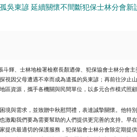
孤吳東諺 延續關懷不間斷犯保士林分會新
張斗輝、士林地檢署檢察長顏迺偉、犯保協會士林分會主
探視因父母遭遇不幸而成為遺孤的吳東諺；再前往汐止
地區資源，攜手各機關與民間單位，以多元合作模式照
困境與需求，並致贈中秋慰問禮，表達誠摯關懷。他特
也激勵我們要為需要幫助的人們提供更完善的支持。早
家提供最適切的保護服務，犯保協會士林分會除定期提