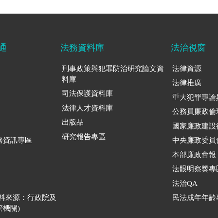
通
法務資料庫
法治視窗
刑事政策與犯罪防治研究論文資
法律資源
料庫
法律推廣
司法保護資料庫
重大犯罪專論
法律人才資料庫
公務員廉政倫
出版品
國家廉政建設
研究報告專區
務資訊專區
中央廉政委員
本部廉政會報
法眼明察獎專
法治QA
資料來源：行政院及
民法成年年齡
機關)