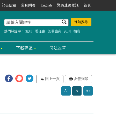
部長信箱
常見問答
English
緊急連絡電話
首頁
熱門關鍵字：
減刑
委任書
認罪協商
死刑
拍賣
下載專區
司法改革
回上一頁
友善列印
A-
A
A+