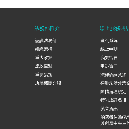
法務部簡介
線上服務e點
認識法務部
查詢系統
組織架構
線上申辦
重大政策
我要留言
施政重點
申訴窗口
重要措施
法律諮詢資源
所屬機關介紹
律師法涉外業
陳情處理規定
特約通譯名冊
就業資訊
消費者保護(
其所屬中央主管