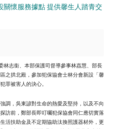
設關懷服務據點 提供馨生人踏青交
委林志銜、本部保護司督導參事林嚞慧、部長
山區之拱北殿，參加犯保協會士林分會新設「馨
顧犯罪被害人的決心。
別強調，吳東諺對生命的熱愛及堅持，以及不向
在探訪前，鄭部長即叮囑犯保協會同仁應切實落
供生活扶助金及不定期協助汰換照護器材外，更