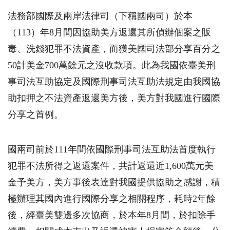
法務部國際及兩岸法律司（下稱國兩司）於本
（
113
）年
8
月間因協助美方返還其所偵辦個案之販
毒、洗錢犯罪不法資產，而獲美國司法部分享百分之
50
計美金
700
萬餘元之沒收款項。此為我國依臺美刑
事司法互助協定及國際刑事司法互助法規定由我國協
助扣押之不法資產返還美方後，美方對我國進行國際
分享之首例。
國兩司前於
111
年間依國際刑事司法互助法首度執行
犯罪不法所得之返還案件，共計返還近
1,600
萬元美
金予美方，美方事後表達對我國提供協助之感謝，積
極辦理其國內進行國際分享之相關程序，耗時
2
年餘
後，經臺美雙邊多次協商，於本年
8
月間，於扣除手