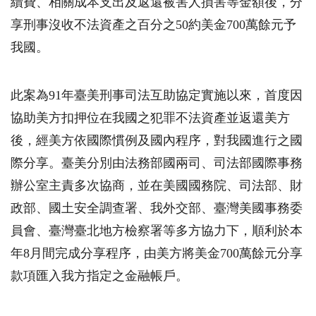
續費、相關成本支出及返還被害人損害等金額後，分
享刑事沒收不法資產之百分之
50
約美金
700
萬餘元予
我國。
此案為
91
年臺美刑事司法互助協定實施以來，首度因
協助美方扣押位在我國之犯罪不法資產並返還美方
後，經美方依國際慣例及國內程序，對我國進行之國
際分享。臺美分別由法務部國兩司、司法部國際事務
辦公室主責多次協商，並在美國國務院、司法部、財
政部、國土安全調查署、我外交部、臺灣美國事務委
員會、臺灣臺北地方檢察署等多方協力下，順利於本
年
8
月間完成分享程序，由美方將美金
700
萬餘元分享
款項匯入我方指定之金融帳戶。