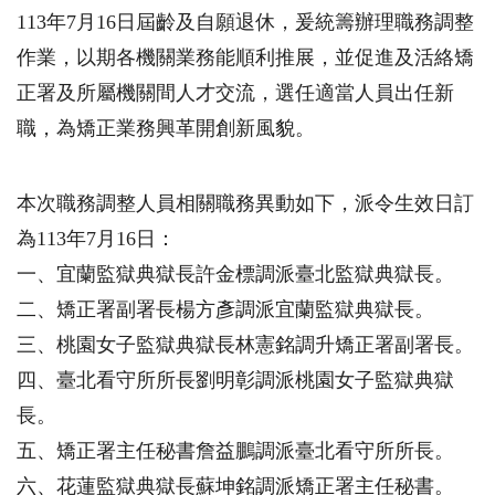
113年7月16日屆齡及自願退休，爰統籌辦理職務調整
作業，以期各機關業務能順利推展，並促進及活絡矯
正署及所屬機關間人才交流，選任適當人員出任新
職，為矯正業務興革開創新風貌。
本次職務調整人員相關職務異動如下，派令生效日訂
為113年7月16日：
一、宜蘭監獄典獄長許金標調派臺北監獄典獄長。
二、矯正署副署長楊方彥調派宜蘭監獄典獄長。
三、桃園女子監獄典獄長林憲銘調升矯正署副署長。
四、臺北看守所所長劉明彰調派桃園女子監獄典獄
長。
五、矯正署主任秘書詹益鵬調派臺北看守所所長。
六、花蓮監獄典獄長蘇坤銘調派矯正署主任秘書。