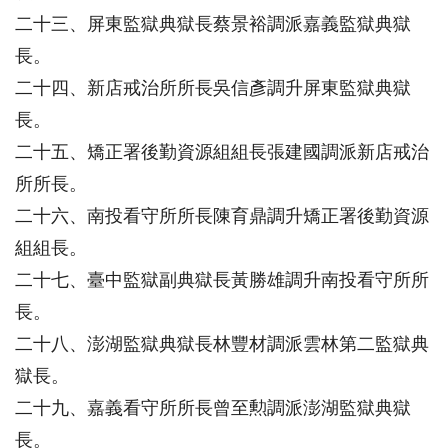
二十三、屏東監獄典獄長蔡景裕調派嘉義監獄典獄
長。
二十四、新店戒治所所長吳信彥調升屏東監獄典獄
長。
二十五、矯正署後勤資源組組長張建國調派新店戒治
所所長。
二十六、南投看守所所長陳育鼎調升矯正署後勤資源
組組長。
二十七、臺中監獄副典獄長黃勝雄調升南投看守所所
長。
二十八、澎湖監獄典獄長林豐材調派雲林第二監獄典
獄長。
二十九、嘉義看守所所長曾至勲調派澎湖監獄典獄
長。