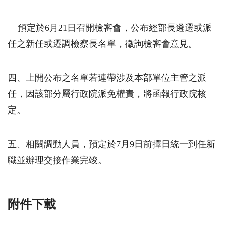
預定於
6
月
21
日召開檢審會，公布經部長遴選或派
任之新任或遷調檢察長名單，徵詢檢審會意見。
四、上開公布之名單若連帶涉及本部單位主管之派
任，因該部分屬行政院派免權責，將函報行政院核
定。
五、相關調動人員，預定於
7
月
9
日前擇日統一到任新
職並辦理交接作業完竣。
附件下載