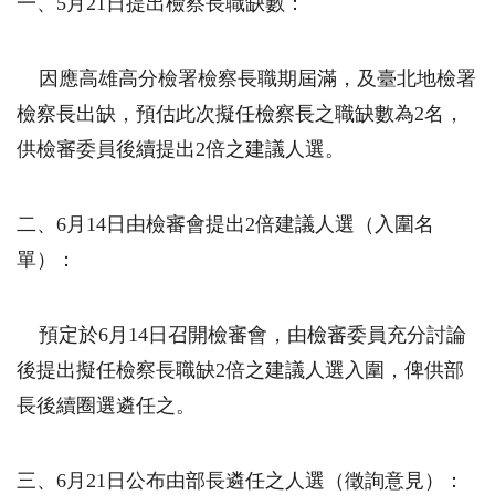
一、
5
月
21
日提出檢察長職缺數：
因應高雄高分檢署檢察長職期屆滿，及臺北地檢署
檢察長出缺，預估此次擬任檢察長之職缺數為
2
名，
供檢審委員後續提出
2
倍之建議人選。
二、
6
月
14
日由檢審會提出
2
倍建議人選（入圍名
單）：
預定於
6
月
14
日召開檢審會，由檢審委員充分討論
後提出擬任檢察長職缺
2
倍之建議人選入圍，俾供部
長後續圈選遴任之。
三、
6
月
21
日公布由部長遴任之人選（徵詢意見）：