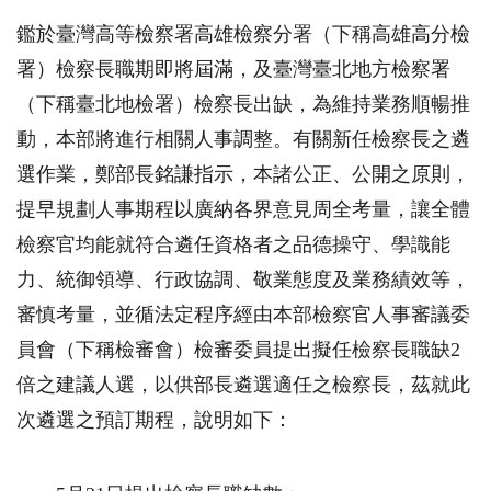
鑑於臺灣高等檢察署高雄檢察分署（下稱高雄高分檢
署）檢察長職期即將屆滿，及臺灣臺北地方檢察署
（下稱臺北地檢署）檢察長出缺，為維持業務順暢推
動，本部將進行相關人事調整。有關新任檢察長之遴
選作業，鄭部長銘謙指示，本諸公正、公開之原則，
提早規劃人事期程以廣納各界意見周全考量，讓全體
檢察官均能就符合遴任資格者之品德操守、學識能
力、統御領導、行政協調、敬業態度及業務績效等，
審慎考量，並循法定程序經由本部檢察官人事審議委
員會（下稱檢審會）檢審委員提出擬任檢察長職缺
2
倍之建議人選，以供部長遴選適任之檢察長，茲就此
次遴選之預訂期程，說明如下：