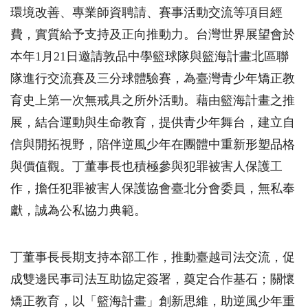
環境改善、專業師資聘請、賽事活動交流等項目經
費，實質給予支持及正向推動力。台灣世界展望會於
本年
1
月
21
日邀請敦品中學籃球隊與籃海計畫北區聯
隊進行交流賽及三分球體驗賽，為臺灣青少年矯正教
育史上第一次無戒具之所外活動。藉由籃海計畫之推
展，結合運動與生命教育，提供青少年舞台，建立自
信與開拓視野，陪伴逆風少年在團體中重新形塑品格
與價值觀。丁董事長也積極參與犯罪被害人保護工
作，擔任犯罪被害人保護協會臺北分會委員，無私奉
獻，誠為公私協力典範。
丁董事長長期支持本部工作，推動臺越司法交流，促
成雙邊民事司法互助協定簽署，奠定合作基石；關懷
矯正教育，以「籃海計畫」創新思維，助逆風少年重