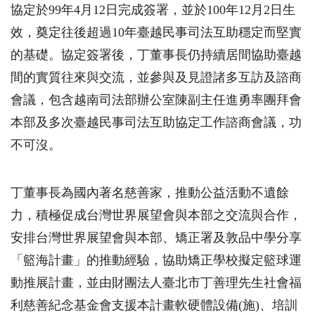
協定於
99
年
4
月
12
日完成簽署，並於
100
年
12
月
2
日生
效，奠定往後超過
10
年臺越民事司法互助穩定而堅實
的基礎。協定簽署後，丁董事長仍持續居間協助臺越
間的實質往來與交流，並參與及見證諸多互訪及諮商
會議，包含越南司法部辦公室陳副主任進勇率團拜會
本部及多次臺越民事司法互助協定工作諮商會議，功
不可沒。
丁董事長為國內著名慈善家，推動公益活動不遺餘
力，積極促成台灣世界展望會與本部之交流與合作，
安排台灣世界展望會與本部、矯正署及敦品中學分享
「籃海計畫」的推動經驗，協助矯正學校擬定籃球運
動推展計畫，並由財團法人臺北市丁善理先生社會福
利慈善紀念基金會支援本計畫軟硬體設備
(
施
)
、培訓