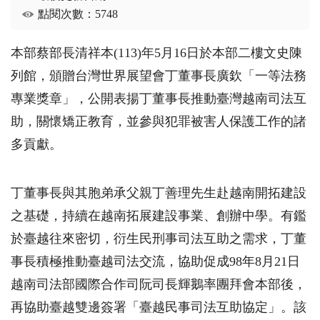
點閱次數：5748
本部蔡部長清祥本
(113)
年
5
月
16
日於本部二樓文史陳
列館，頒贈台灣世界展望會丁董事長廣欽「一等法務
專業獎章」，公開表揚丁董事長推動臺灣越南司法互
助，關懷矯正教育，並參與犯罪被害人保護工作的諸
多貢獻。
丁董事長與其胞弟承父親丁善理先生赴越南開拓建設
之基礎，持續在越南拓展建設事業、創辦中學。有鑑
於臺越往來密切，衍生民刑事司法互助之需求，丁董
事長積極推動臺越司法交流，協助促成
98
年
8
月
21
日
越南司法部國際合作司阮司長輝鵝率團拜會本部後，
再協助臺越雙邊簽署「臺越民事司法互助協定」。該