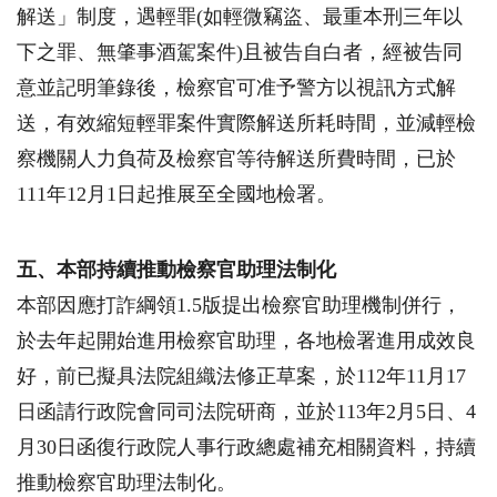
解送」制度，遇輕罪
(
如輕微竊盜、最重本刑三年以
下之罪、無肇事酒駕案件
)
且被告自白者，經被告同
意並記明筆錄後，檢察官可准予警方以視訊方式解
送，有效縮短輕罪案件實際解送所耗時間，並減輕檢
察機關人力負荷及檢察官等待解送所費時間，已於
111
年
12
月
1
日起推展至全國地檢署。
五、本部持續推動檢察官助理法制化
本部因應打詐綱領
1.5
版提出檢察官助理機制併行，
於去年起開始進用檢察官助理，各地檢署進用成效良
好，前已擬具法院組織法修正草案，於
112
年
11
月
17
日函請行政院會同司法院研商，並於
113
年
2
月
5
日、
4
月
30
日函復行政院人事行政總處補充相關資料，持續
推動檢察官助理法制化。