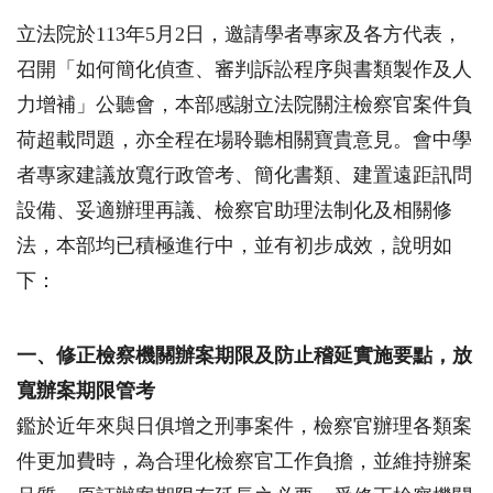
立法院於
113
年
5
月
2
日，邀請學者專家及各方代表，
召開「如何簡化偵查、審判訴訟程序與書類製作及人
力增補」公聽會，本部感謝立法院關注檢察官案件負
荷超載問題，亦全程在場聆聽相關寶貴意見。會中學
者專家建議放寬行政管考、簡化書類、建置遠距訊問
設備、妥適辦理再議、檢察官助理法制化及相關修
法，本部均已積極進行中，並有初步成效，說明如
下：
一、修正檢察機關辦案期限及防止稽延實施要點，放
寬辦案期限管考
鑑於近年來與日俱增之刑事案件，檢察官辦理各類案
件更加費時，為合理化檢察官工作負擔，並維持辦案