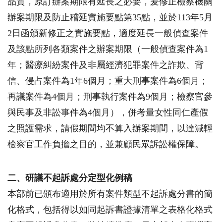
品質，原訂辦案期限有延長之必要，爰修正檢察機關
辦案期限及防止稽延實施要點第
35
點，並於
113
年
5
月
2
日函頒新修正之實施要點，適度延長一般偵查案件
及該點所列各類案件之辦案期限（一般偵查案件為
1
年；醫療糾紛案件及非屬經濟犯罪案件之詐欺、背
信、侵占案件為
1
年
6
個月；重大刑事案件為
6
個月；
再議案件為
4
個月；刑事執行案件為
9
個月；檢察官參
與民事及非訟事件為
4
個月），併考量女性同仁產假
之照護需求，請假期間均不算入辦案期間，以達減輕
檢察官工作負擔之目的，並兼顧民眾訴訟權保障。
二、研議不起訴處分定型化例稿
本部前已頒布適用於所有案件類型不起訴處分書的簡
化格式，包括得以如同起訴書證據清單之表格化格式