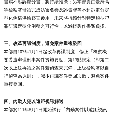
書寫不起訴處分書，將持續推廣；另本部責由臺灣高
等檢察署研議完成妨害名譽及誣告罪等不起訴處分定
型化例稿供檢察官參用，未來將持續針對特定類型犯
罪研議定型化例稿之可行性，以減輕製作書類負擔。
三、改革再議制度，避免案件重複發回
本部自
107
年
1
月
1
日起改革再議制度，修正「檢察機
關妥速辦理刑事案件實施要點」第
13
點規定（即第二
次以上送再議之案件若偵查未完備，上級檢察署以自
行偵查為原則），減少再議案件發回次數，避免案件
重複發回。
四、內勤人犯以遠距視訊解送
本部於
111
年
5
月
1
日開始試行「內勤案件以遠距視訊