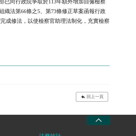
部已向行政院爭取於
113
年額外增加自僱檢察
組織法第
66
條之
5
、第
73
條修正草案函報行政
速完成修法，以使檢察官助理法制化，充實檢察
回上一頁
法務統計