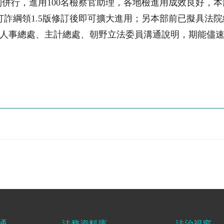
制併行，進用
100
名檢察官助理，各地檢進用成效良好，本
打詐綱領
1.5
版修訂後即可擴大進用；另本部前已擬具法院
人事總處、主計總處、朝野立法委員溝通說明，期能儘
通
法務資料庫
法治視窗