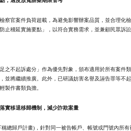
點，適度放寬辦案期限管考
檢察官案件負荷超載，為避免影響辦案品質，並合理化
防止稽延實施要點」，以符合實務需求，並兼顧民眾訴
足之不起訴處分」作為優先對象，頒布適用於所有案件
，並將繼續推廣。此外，已研議妨害名譽及誣告罪等不
輕製作書類負擔。
落實
移退移歸機制，減少詐欺案量
下稱總歸戶計畫
)
，針對同一被告帳戶、帳號或門號內所有