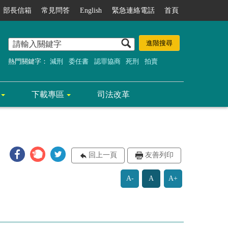
部長信箱
常見問答
English
緊急連絡電話
首頁
熱門關鍵字：
減刑
委任書
認罪協商
死刑
拍賣
下載專區
司法改革
回上一頁
友善列印
A-
A
A+