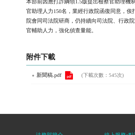
本部前因應打詐綱領
1.5
版提出檢察官助理機
官助理人力
150
名，業經行政院函復同意，俟
院會同司法院研商，仍持續向司法院、行政院
官輔助人力，強化偵查量能。
附件下載
新聞稿.pdf
(下載次數：545次)
法務部簡介
線上服務e點