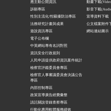
應主動公開資訊
動畫下載(Video
訴願專區
影音下載(Audio
性別主流化/性騷擾防治專區
宣導資料下載
法務研究計畫與成果
公文檔案附件
遊說資訊專區
網站連結圖示
電子公布欄
中英網站專有名詞對照
資訊安全行政規則
人民申請提供政府資訊案件統計
檢察官評鑑委員會專區
檢察官人事審議委員會決議公告
專區
內部控制專區
政策宣導廣告經費彙整
請託關說登錄查察專區
行動化應用軟體服務績效