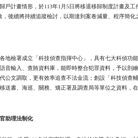
歸戶計畫情形，於
113
年
1
月
5
日將移退移歸制度計畫及工
效，後續將持續追蹤檢討，以期達到案卷減量、程序簡化
各地檢署成立「科技偵查指揮中心」，具有七大科偵功
語音輸入、查賄資料庫，能即時整合犯罪資料，予以剖
代公文調取，更有效率追查不法金流；創設「科技偵查
移送書、海巡、關務、矯正署及調查局等單位之資料，
官助理法制化