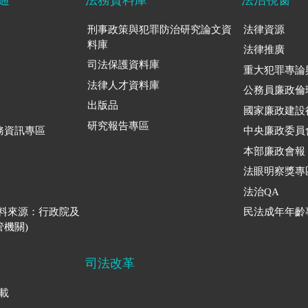
刑事政策與犯罪防治研究論文資
法律資源
料庫
法律推廣
司法保護資料庫
重大犯罪專論
法律人才資料庫
公務員廉政倫
出版品
國家廉政建設
研究報告專區
務資訊專區
中央廉政委員
本部廉政會報
法眼明察獎專
法治QA
資料來源：行政院及
民法成年年齡
機關)
司法改革
下載