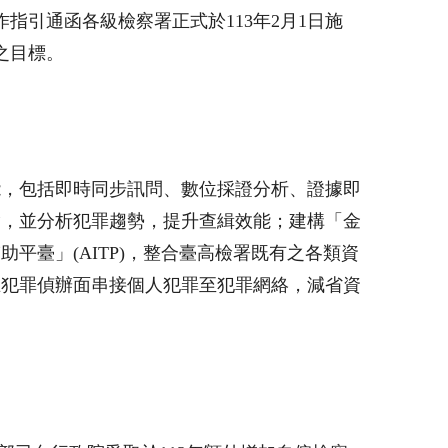
作指引通函各級檢察署正式於
113
年
2
月
1
日施
之目標。
能，包括即時同步訊問、數位採證分析、證據即
繪，並分析犯罪趨勢，提升查緝效能；建構「金
輔助平臺」
(AITP)
，整合臺高檢署既有之各類資
在犯罪偵辦面串接個人犯罪至犯罪網絡，減省資