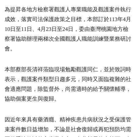
為提昇各地方檢察署觀護人專業職能及觀護案件執行
成效，落實司法保護政策之目標，本部訂於
113
年
4
月
10
日至
11
日、
4
月
23
日至
24
日，委由臺灣桃園地方檢
察署協助辦理兩梯次全國觀護人職能訓練暨業務研討
會。
本部蔡部長清祥蒞臨現場勉勵觀護同仁，並於致詞時
表示，觀護案件類型日趨多元，同時又面臨複雜的社
會適應問題，除監督外，尚需適時的給予關懷輔導，
協助個案更生與復歸。
因近年來具有藥酒癮、精神疾患共病狀況之受保護管
束案件數日益增加，不論是社會復歸或再犯預防均需