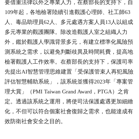
要借重法律以外之專業人力，在蔡部長的支持下，自
109
年起，各地檢署陸續引進觀護心理師、社工師
63
人、毒品助理員
62
人、多元處遇方案人員
13
人以組成
多元專業的觀護團隊。除改造觀護人室之組織人力
外，鑑於觀護人學識背景多元，有建立標準化風險預
測系統之需求，以避免判斷歧異及時間耗費，提高地
檢署觀護人工作效率。在蔡部長的支持下，保護司率
先提出
AI
智慧管理思維建置「受保護管束人再犯風險
評估智慧輔助系統」，該系統並獲得
2023
年「專案管
理大賞」（
PMI Taiwan Grand Award
，
PTGA
）之肯
定。透過該系統之運用，將使司法保護處遇更加細緻
化，不但可以符合個案社會復歸之需求，也能達成有
效防衛社會安全之目的。