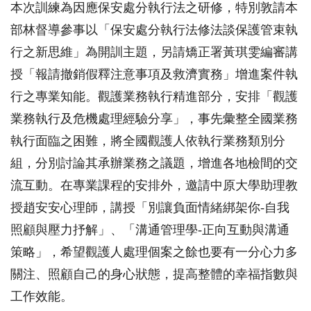
本次訓練為因應保安處分執行法之研修，特別敦請本
部林督導參事以「保安處分執行法修法談保護管束執
行之新思維」為開訓主題，另請矯正署黃琪雯編審講
授「報請撤銷假釋注意事項及救濟實務」增進案件執
行之專業知能。觀護業務執行精進部分，安排「觀護
業務執行及危機處理經驗分享」，事先彙整全國業務
執行面臨之困難，將全國觀護人依執行業務類別分
組，分別討論其承辦業務之議題，增進各地檢間的交
流互動。在專業課程的安排外，邀請中原大學助理教
授趙安安心理師，講授「別讓負面情緒綁架你
-
自我
照顧與壓力抒解」、「溝通管理學
-
正向互動與溝通
策略」，希望觀護人處理個案之餘也要有一分心力多
關注、照顧自己的身心狀態，提高整體的幸福指數與
工作效能。