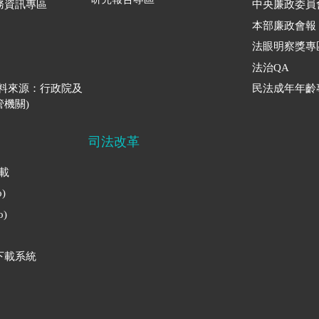
務資訊專區
中央廉政委員
本部廉政會報
法眼明察獎專
法治QA
資料來源：行政院及
民法成年年齡
機關)
司法改革
下載
)
)
下載系統