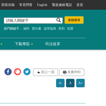
部長信箱
常見問答
English
緊急連絡電話
首頁
熱門關鍵字：
減刑
委任書
認罪協商
死刑
拍賣
下載專區
司法改革
回上一頁
友善列印
A-
A
A+