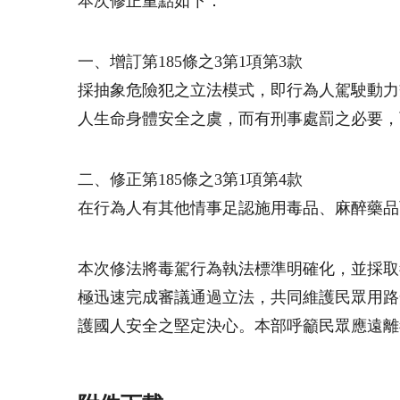
本次修正重點如下：
一、增訂第
185
條之
3
第
1
項第
3
款
採抽象危險犯之立法模式，即行為人駕駛動力
人生命身體安全之虞，而有刑事處罰之必要，
二、修正第
185
條之
3
第
1
項第
4
款
在行為人有其他情事足認施用毒品、麻醉藥品
本次修法將毒駕行為執法標準明確化，並採取
極迅速完成審議通過立法，共同維護民眾用路
護國人安全之堅定決心。本部呼籲民眾應遠離