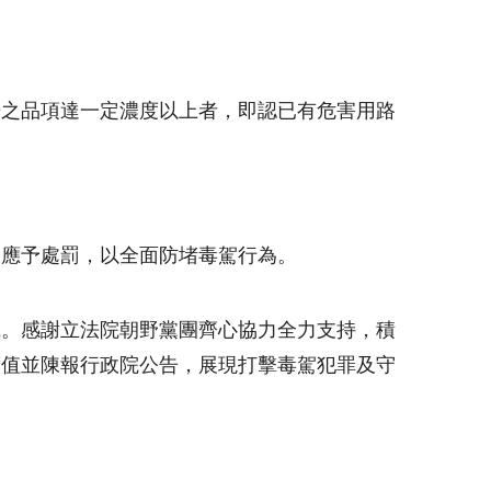
告之品項達一定濃度以上者，即認已有危害用路
樣應予處罰，以全面防堵毒駕行為。
識。感謝立法院朝野黨團齊心協力全力支持，積
度值並陳報行政院公告，展現打擊毒駕犯罪及守
。