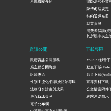
所屬機關介紹
律師法涉外業
陳情處理規定
特約通譯名冊
就業資訊
消費者保護(
其所屬中央主管
資訊公開
下載專區
政府資訊公開服務
Youtube影音
應主動公開資訊
動畫下載(Video
訴願專區
影音下載(Audio
性別主流化/性騷擾防治專區
宣導資料下載
法務研究計畫與成果
公文檔案附件
遊說資訊專區
網站連結圖示
電子公布欄