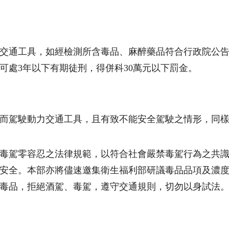
交通工具，如經檢測所含毒品、麻醉藥品符合行政院公
可處
3
年以下有期徒刑，得併科
30
萬元以下罰金。
而駕駛動力交通工具，且有致不能安全駕駛之情形，同
毒駕零容忍之法律規範，以符合社會嚴禁毒駕行為之共
安全。本部亦將儘速邀集衛生福利部研議毒品品項及濃
毒品，拒絕酒駕、毒駕，遵守交通規則，切勿以身試法