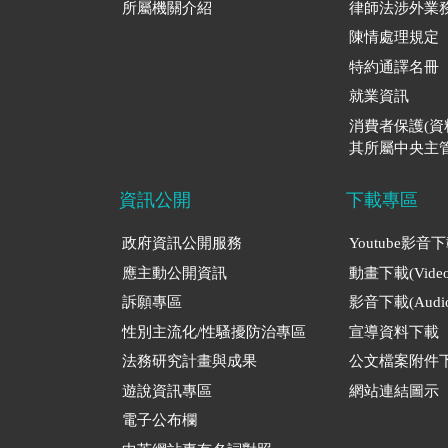
所屬機關介紹
律師法涉外業
陳情處理規定
特約通譯名冊
就業資訊
消費者保護(
其所屬中央主管
資訊公開
下載專區
政府資訊公開服務
Youtube影音
應主動公開資訊
動畫下載(Video
訴願專區
影音下載(Audio
性別主流化/性騷擾防治專區
宣導資料下載
法務研究計畫與成果
公文檔案附件
遊說資訊專區
網站連結圖示
電子公布欄