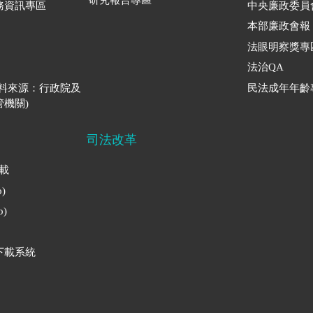
研究報告專區
務資訊專區
中央廉政委員
本部廉政會報
法眼明察獎專
法治QA
資料來源：行政院及
民法成年年齡
機關)
司法改革
下載
)
)
下載系統