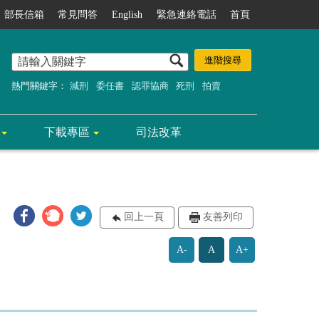
部長信箱
常見問答
English
緊急連絡電話
首頁
熱門關鍵字：
減刑
委任書
認罪協商
死刑
拍賣
下載專區
司法改革
回上一頁
友善列印
A-
A
A+