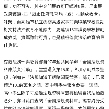
廣，功不可沒。其中金門縣政府已蟬連8屆、屏東縣
政府獲頒7屆「縣市政府教育局（處）推動成效獎」
殊榮，而高雄市私立樹德高級家事商業職業學校長期
對支持法治教育不遺餘力，更連續
15
年獲得學校推動
成效獎，實屬難能可貴，也是積極落實法治教育的最
佳典範。
綜觀法務部與教育部自97年起共同舉辦「全國法規資
料庫競賽活動」，堂堂邁入第15屆，各項活動成果豐
碩，例如在「法規知識王網路闖關競賽」部分，已累
積近181餘萬名之國、高中職學生報名參賽，讓國、
高中學生除了可透過法規資料庫競賽檢驗自我法治觀
念外，亦可藉由查閱「全國法規資料庫」擁有終身受
益的隨身法律知識庫，可謂一舉數得。本部爾後仍將