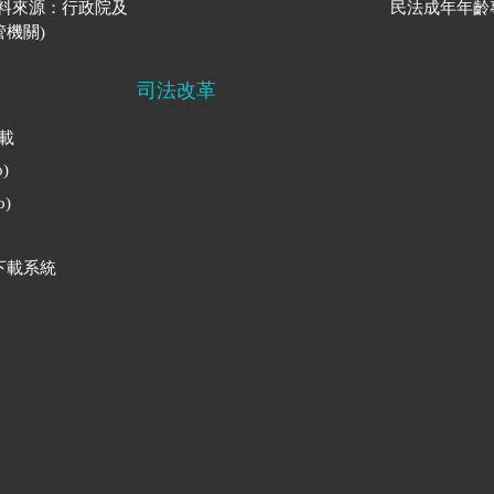
資料來源：行政院及
民法成年年齡
機關)
司法改革
下載
)
)
下載系統