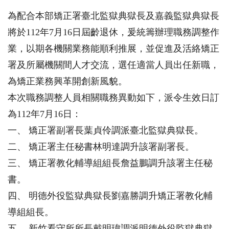
為配合本部矯正署臺北監獄典獄長及嘉義監獄典獄長
將於112年7月16日屆齡退休，爰統籌辦理職務調整作
業，以期各機關業務能順利推展，並促進及活絡矯正
署及所屬機關間人才交流，選任適當人員出任新職，
為矯正業務興革開創新風貌。
本次職務調整人員相關職務異動如下，派令生效日訂
為112年7月16日：
一、 矯正署副署長葉貞伶調派臺北監獄典獄長。
二、 矯正署主任秘書林明達調升該署副署長。
三、 矯正署教化輔導組組長詹益鵬調升該署主任秘
書。
四、 明德外役監獄典獄長劉嘉勝調升矯正署教化輔
導組組長。
五、 新竹看守所所長戴明瑋調派明德外役監獄典獄