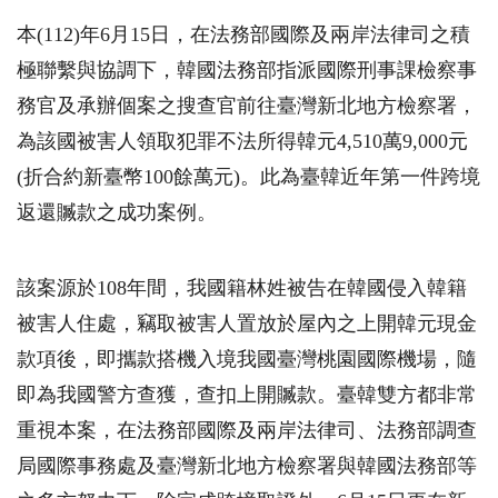
本(112)年6月15日，在法務部國際及兩岸法律司之積
極聯繫與協調下，韓國法務部指派國際刑事課檢察事
務官及承辦個案之搜查官前往臺灣新北地方檢察署，
為該國被害人領取犯罪不法所得韓元4,510萬9,000元
(折合約新臺幣100餘萬元)。此為臺韓近年第一件跨境
返還贓款之成功案例。
該案源於108年間，我國籍林姓被告在韓國侵入韓籍
被害人住處，竊取被害人置放於屋內之上開韓元現金
款項後，即攜款搭機入境我國臺灣桃園國際機場，隨
即為我國警方查獲，查扣上開贓款。臺韓雙方都非常
重視本案，在法務部國際及兩岸法律司、法務部調查
局國際事務處及臺灣新北地方檢察署與韓國法務部等