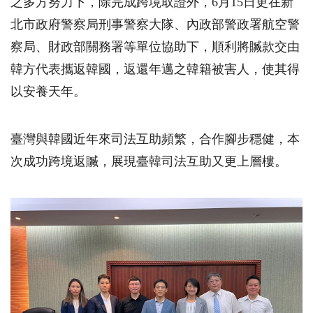
之多方努力下，除完成跨境取證外，6月15日更在新
北市政府警察局刑事警察大隊、內政部警政署航空警
察局、財政部關務署等單位協助下，順利將贓款交由
韓方代表攜返韓國，返還年邁之韓籍被害人，使其得
以安養天年。
臺灣與韓國近年來司法互助頻繁，合作腳步穩健，本
次成功跨境返贓，展現臺韓司法互助又更上層樓。