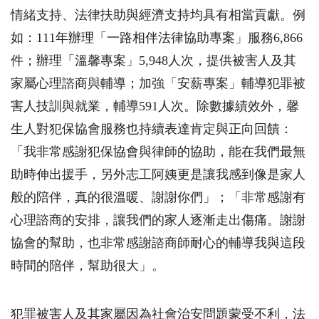
情緒支持、法律扶助與經濟支持均具有相當貢獻。例
如：
111
年辦理「一路相伴法律協助專案」服務
6,866
件；辦理「溫馨專案」
5,948
人次，提供被害人及其
家屬心理諮商與輔導；加強「安薪專案」輔導犯罪被
害人技訓與就業，輔導
591
人次。除數據績效外，馨
生人對犯保協會服務也持續表達肯定與正向回饋：
「我非常感謝犯保協會與律師的協助，能在我們最無
助時伸出援手，另外志工阿姨更是讓我感到像是家人
般的陪伴，真的很溫暖、謝謝你們」；「非常感謝有
心理諮商的安排，讓我們的家人逐漸走出傷痛。謝謝
協會的幫助，也非常感謝諮商師耐心的輔導我與這段
時間的陪伴，幫助很大」。
犯罪被害人及其家屬因為社會治安問題蒙受不利，法