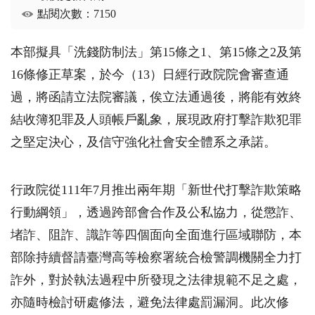
點閱次數：7150
本部擬具「洗錢防制法」第15條之1、第15條之2及第
16條修正草案，於今（13）日經行政院院會審查通
過，將函請立法院審議，俟立法通過後，將能有效終
結收簿犯罪及人頭帳戶亂象，展現政府打擊詐欺犯罪
之堅定決心，及信守強化社會安全體系之承諾。
行政院從111年7月推出兩年期「新世代打擊詐欺策略
行動綱領」，透過跨部會合作及公私協力，從懲詐、
堵詐、阻詐、識詐等四個面向全面進行區域聯防，本
部除持續督請臺灣高等檢察署統合檢警調機關全力打
詐外，對於執法過程中所發現之法律規範不足之處，
亦隨時檢討研處修法，避免法律處罰漏洞。此次修