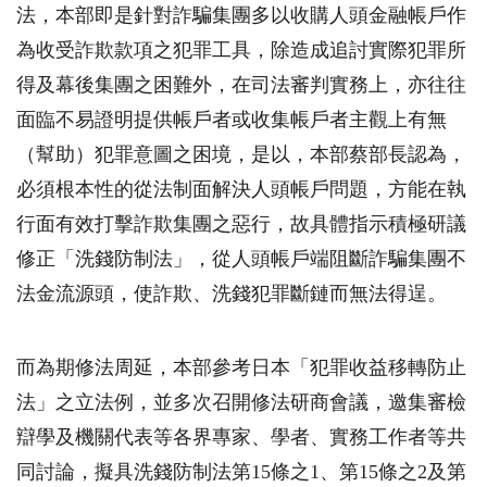
法，本部即是針對詐騙集團多以收購人頭金融帳戶作
為收受詐欺款項之犯罪工具，除造成追討實際犯罪所
得及幕後集團之困難外，在司法審判實務上，亦往往
面臨不易證明提供帳戶者或收集帳戶者主觀上有無
（幫助）犯罪意圖之困境，是以，本部蔡部長認為，
必須根本性的從法制面解決人頭帳戶問題，方能在執
行面有效打擊詐欺集團之惡行，故具體指示積極研議
修正「洗錢防制法」，從人頭帳戶端阻斷詐騙集團不
法金流源頭，使詐欺、洗錢犯罪斷鏈而無法得逞。
而為期修法周延，本部參考日本「犯罪收益移轉防止
法」之立法例，並多次召開修法研商會議，邀集審檢
辯學及機關代表等各界專家、學者、實務工作者等共
同討論，擬具洗錢防制法第15條之1、第15條之2及第