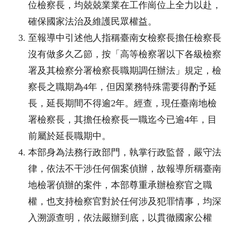
位檢察長，均兢兢業業在工作崗位上全力以赴，
確保國家法治及維護民眾權益。
至報導中引述他人指稱臺南女檢察長擔任檢察長
沒有做多久乙節，按「高等檢察署以下各級檢察
署及其檢察分署檢察長職期調任辦法」規定，檢
察長之職期為
4
年，但因業務特殊需要得酌予延
長，延長期間不得逾
2
年。經查，現任臺南地檢
署檢察長，其擔任檢察長一職迄今已逾
4
年，目
前屬於延長職期中。
本部身為法務行政部門，執掌行政監督，嚴守法
律，依法不干涉任何個案偵辦，故報導所稱臺南
地檢署偵辦的案件，本部尊重承辦檢察官之職
權，也支持檢察官對於任何涉及犯罪情事，均深
入溯源查明，依法嚴辦到底，以貫徹國家公權