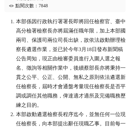
點閱次數：7848
本部係因行政執行署署長即將回任檢察官、臺中
高分檢署檢察長亦將屆滿任職年限，加上本部國
兩司、保護司兩位司長出缺，故依法啟動辦理檢
察長遴選作業，並已於今年
3
月
18
日發布新聞稿
公告周知，現正由檢審委員進行入圍人選之報
名、徵詢等相關作業中，後續蔡部長亦將秉持一
貫之公平、公正、公開、無私之原則依法遴選新
任檢察長，屆時才會通盤考量現任檢察長是否平
調或調任其他職務，俾達適才適所及完備職務歷
練之目的。
本部啟動遴選檢察長程序迄今，並無任何一位現
任檢察長，向本部提出辭任現職乙事。目前每一