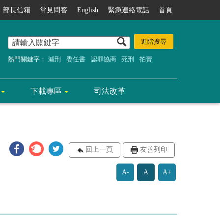
部長信箱
常見問答
English
緊急連絡電話
首頁
熱門關鍵字：
減刑
委任書
認罪協商
死刑
拍賣
下載專區
司法改革
回上一頁
友善列印
A-
A
A+