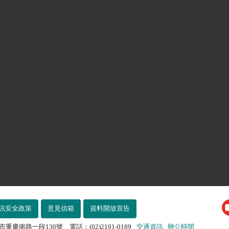
訊安全政策
意見信箱
資料開放宣告
市重慶南路一段130號 電話：(02)2191-0189
交通資訊
辦公時間