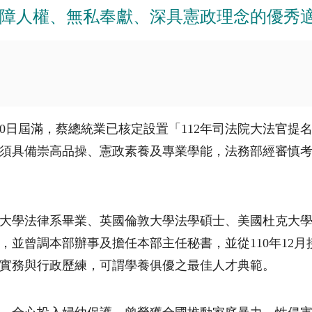
障人權、無私奉獻、深具憲政理念的優秀
0
日屆滿，蔡總統業已核定設置「
112
年司法院大法官提
須具備崇高品操、憲政素養及專業學能，法務部經審慎
大學法律系畢業、英國倫敦大學法學碩士、美國杜克大
，並曾調本部辦事及擔任本部主任秘書，並從
110
年
12
月
實務與行政歷練，可謂學養俱優之最佳人才典範。