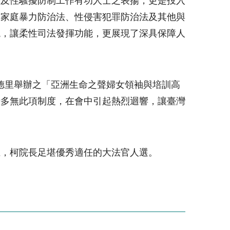
害及性騷擾防制工作有功人士之表揚，更是投入
與家庭暴力防治法、性侵害犯罪防治法及其他與
現，讓柔性司法發揮功能，更展現了深具保障人
德里舉辦之「亞洲生命之聲婦女領袖與培訓高
時多無此項制度，在會中引起熱烈迴響，讓臺灣
上，柯院長足堪優秀適任的大法官人選。