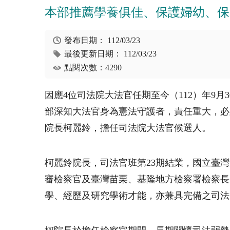
本部推薦學養俱佳、保護婦幼、保
發布日期：
112/03/23
最後更新日期：
112/03/23
點閱次數：4290
因應
4
位司法院大法官任期至今（
112
）年
9
月
3
部深知大法官身為憲法守護者，責任重大，必
院長柯麗鈴，擔任司法院大法官候選人。
柯麗鈴院長，司法官班第
23
期結業，國立臺灣
審檢察官及臺灣苗栗、基隆地方檢察署檢察長
學、經歷及研究學術才能，亦兼具完備之司法