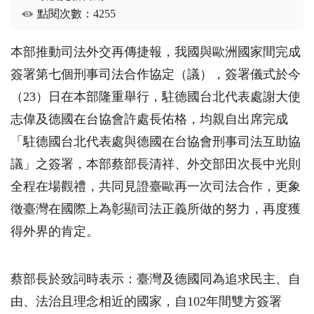
點閱次數：4255
本部推動司法外交再傳捷報，我國與歐洲國家間完成
簽署第七個刑事司法合作協定（議），簽署儀式於今
（
23
）日在本部隆重舉行，駐德國台北代表處謝大使
志偉及德國在台協會許處長佑格，均親自出席完成
「駐德國台北代表處與德國在台協會刑事司法互助協
議」之簽署，本部蔡部長清祥、外交部田次長中光則
全程在場觀禮，共同見證臺歐再一次司法合作，更象
徵臺灣在國際上為彰顯司法正義所做的努力，再度獲
得外界的肯定。
蔡部長於致詞時表示：臺灣及德國同為追求民主、自
由、法治且理念相近的國家，自
102
年間雙方簽署