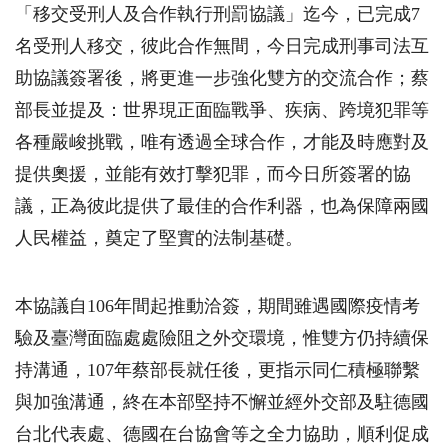
「移交受刑人及合作執行刑罰協議」迄今，已完成
7
名受刑人移交，彼此合作無間，今日完成刑事司法互
助協議簽署後，將更進一步強化雙方的交流合作；蔡
部長並提及：世界現正面臨戰爭、疾病、跨境犯罪等
各種嚴峻挑戰，唯有透過全球合作，才能及時應對及
提供奧援，並能有效打擊犯罪，而今日所簽署的協
議，正為彼此提供了最佳的合作利器，也為保障兩國
人民權益，奠定了堅實的法制基礎。
本協議自106年間起推動洽簽，期間雖遇國際疫情考
驗及臺灣面臨處處險阻之外交環境，惟雙方仍持續保
持溝通，
107
年蔡部長就任後，更指示同仁積極聯繫
與加強溝通，終在本部堅持不懈並經外交部及駐德國
台北代表處、德國在台協會等之全力協助，順利促成