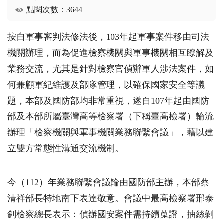
點閱次數：3644
按自軍事審判法修法後，
103
年起軍事案件移由司法
機關辦理，而為促進檢察機關與軍事機關相互瞭解及
業務交流，尤其是針對檢察官偵辦軍人涉法案件，如
何兼顧軍紀維護及部隊管理，以確保國家安全等議
題，本部及國防部均非常重視，遂自
107
年起由國防
部及本部所屬臺灣高等檢察署（下稱臺高檢署）輪流
辦理「檢察機關與軍事機關業務聯繫會議」，藉以建
立雙方常態性溝通交流機制。
今（
112
）年業務聯繫會議輪由國防部主辦，本部蔡
清祥部長特地南下表達敬意。會議中最高檢察署邢泰
釗檢察總長表示：偵辦國安案件需持續蒐證，抽絲剝