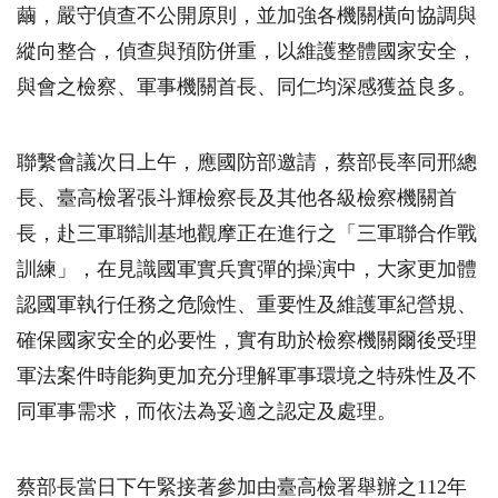
繭，嚴守偵查不公開原則，並加強各機關橫向協調與
縱向整合，偵查與預防併重，以維護整體國家安全，
與會之檢察、軍事機關首長、同仁均深感獲益良多。
聯繫會議次日上午，應國防部邀請，蔡部長率同邢總
長、臺高檢署張斗輝檢察長及其他各級檢察機關首
長，赴三軍聯訓基地觀摩正在進行之「三軍聯合作戰
訓練」，在見識國軍實兵實彈的操演中，大家更加體
認國軍執行任務之危險性、重要性及維護軍紀營規、
確保國家安全的必要性，實有助於檢察機關爾後受理
軍法案件時能夠更加充分理解軍事環境之特殊性及不
同軍事需求，而依法為妥適之認定及處理。
蔡部長當日下午緊接著參加由臺高檢署舉辦之
112
年