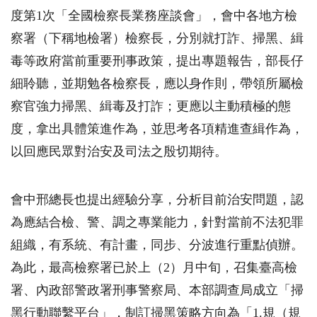
度第
1
次「全國檢察長業務座談會」，會中各地方檢
察署（下稱地檢署）檢察長，分別就打詐、掃黑、緝
毒等政府當前重要刑事政策，提出專題報告，部長仔
細聆聽，並期勉各檢察長，應以身作則，帶領所屬檢
察官強力掃黑、緝毒及打詐；更應以主動積極的態
度，拿出具體策進作為，並思考各項精進查緝作為，
以回應民眾對治安及司法之殷切期待。
會中邢總長也提出經驗分享，分析目前治安問題，認
為應結合檢、警、調之專業能力，針對當前不法犯罪
組織，有系統、有計畫，同步、分波進行重點偵辦。
為此，最高檢察署已於上（2）月中旬，召集臺高檢
署、內政部警政署刑事警察局、本部調查局成立「掃
黑行動聯繫平台」，制訂掃黑策略方向為「
1.
規（規