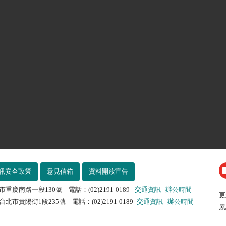
訊安全政策
意見信箱
資料開放宣告
市重慶南路一段130號 電話：(02)2191-0189
交通資訊
辦公時間
更
北市貴陽街1段235號 電話：(02)2191-0189
交通資訊
辦公時間
累