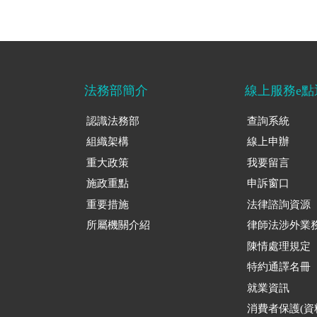
法務部簡介
線上服務e點
認識法務部
查詢系統
組織架構
線上申辦
重大政策
我要留言
施政重點
申訴窗口
重要措施
法律諮詢資源
所屬機關介紹
律師法涉外業
陳情處理規定
特約通譯名冊
就業資訊
消費者保護(