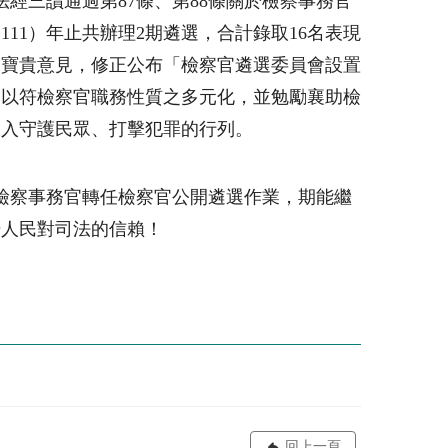
經三讀通過第87條、第88條關於檢察事務官
11）年止共辦理2期遴選，合計錄取16名表現
之寶貴意見，修正公布「檢察官遴選委員會設置
，以符檢察官職務性質之多元化，並勉勵襄助檢
投入守護民眾、打擊犯罪的行列。
年檢察事務官轉任檢察官公開遴選作業，期能繼
升人民對司法的信賴！
回上一頁