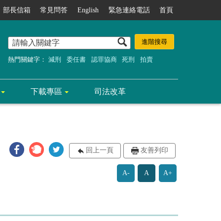
部長信箱
常見問答
English
緊急連絡電話
首頁
熱門關鍵字：
減刑
委任書
認罪協商
死刑
拍賣
下載專區
司法改革
回上一頁
友善列印
A-
A
A+