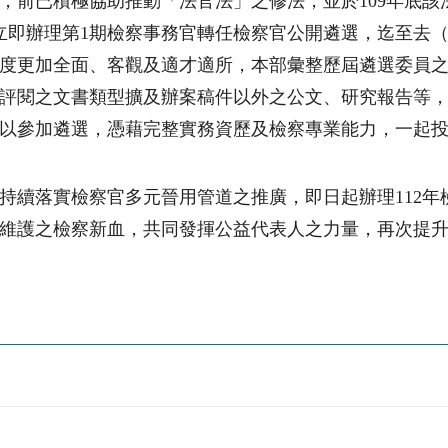
前已積極協助推動「法官法」之修法，並於109年底該法
立即辦理第1期檢察事務官轉任檢察官公開遴選，迄至去（1
度更加全面、客觀及適才適所，本部彙整歷屆遴選委員
評閱之文書類型擴及辦案稿件以外之公文、研究報告等
以參加遴選，憑藉完整實務資歷及檢察專業能力，一起
持續落實檢察官多元晉用管道之推廣，即日起辦理112
維護之檢察新血，共同發揮公益代表人之力量，再次提