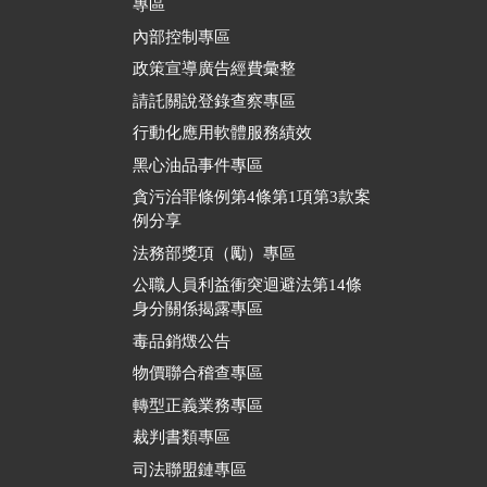
專區
內部控制專區
政策宣導廣告經費彙整
請託關說登錄查察專區
行動化應用軟體服務績效
黑心油品事件專區
貪污治罪條例第4條第1項第3款案
例分享
法務部獎項（勵）專區
公職人員利益衝突迴避法第14條
身分關係揭露專區
毒品銷燬公告
物價聯合稽查專區
轉型正義業務專區
裁判書類專區
司法聯盟鏈專區