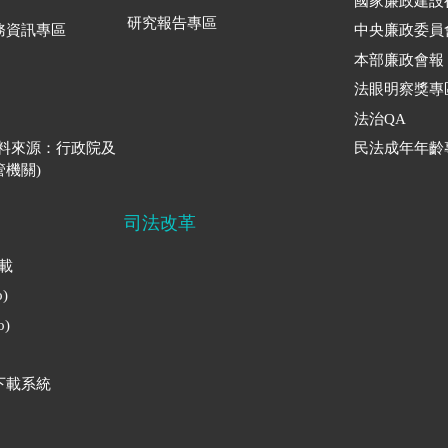
國家廉政建設
研究報告專區
務資訊專區
中央廉政委員
本部廉政會報
法眼明察獎專
法治QA
資料來源：行政院及
民法成年年齡
機關)
司法改革
下載
)
)
下載系統