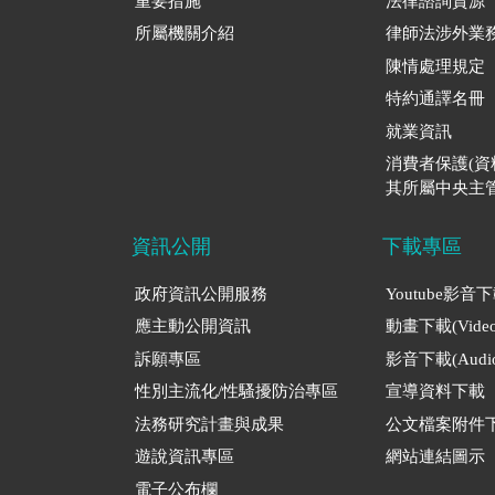
重要措施
法律諮詢資源
所屬機關介紹
律師法涉外業
陳情處理規定
特約通譯名冊
就業資訊
消費者保護(
其所屬中央主管
資訊公開
下載專區
政府資訊公開服務
Youtube影音
應主動公開資訊
動畫下載(Video
訴願專區
影音下載(Audio
性別主流化/性騷擾防治專區
宣導資料下載
法務研究計畫與成果
公文檔案附件
遊說資訊專區
網站連結圖示
電子公布欄