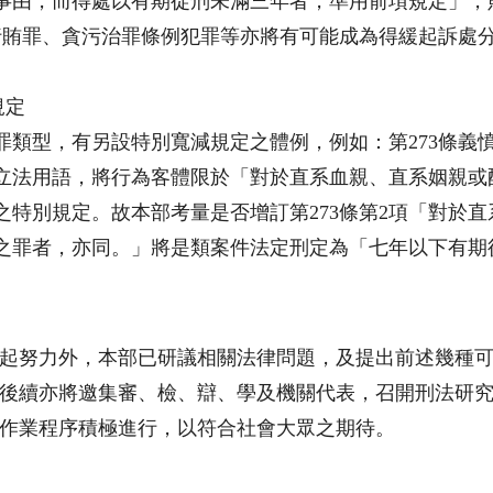
事由，而得處以有期徒刑未滿三年者，準用前項規定」，
項行賄罪、貪污治罪條例犯罪等亦將有可能成為得緩起訴處
規定
類型，有另設特別寬減規定之體例，例如：第273條義憤
由」立法用語，將行為客體限於「對於直系血親、直系姻親
之特別規定。故本部考量是否增訂第273條第2項「對於
之罪者，亦同。」將是類案件法定刑定為「七年以下有期
起努力外，本部已研議相關法律問題，及提出前述幾種
後續亦將邀集審、檢、辯、學及機關代表，召開刑法研
作業程序積極進行，以符合社會大眾之期待。