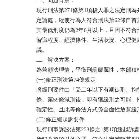
一、問題背景：
現行刑法第271條第1項殺人罪之法定刑
定論處，縱使行為人符合刑法第62條自
其最低刑度仍為2年6月以上，且因不符
智識程度、經濟條件、生活狀況、心理健
議。
二、解決方案：
為兼顧法理情，平衡刑罰嚴厲性，本部積
(一)修正刑法第74條規定
將緩刑要件由「受二年以下有期徒刑、拘
條、第59條減刑後，即有獲緩刑之可能
確定性。且此等修法方式係全面性放寬緩
(二)修正緩起訴要件
現行刑事訴訟法第253條之1第1項緩起