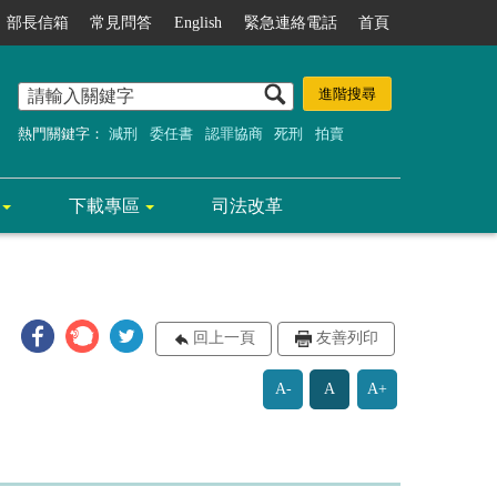
部長信箱
常見問答
English
緊急連絡電話
首頁
熱門關鍵字：
減刑
委任書
認罪協商
死刑
拍賣
下載專區
司法改革
回上一頁
友善列印
A-
A
A+