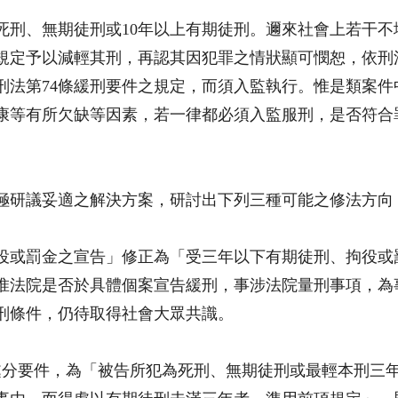
為死刑、無期徒刑或10年以上有期徒刑。邇來社會上若干
首規定予以減輕其刑，再認其因犯罪之情狀顯可憫恕，依刑
合刑法第74條緩刑要件之規定，而須入監執行。惟是類案
康等有所欠缺等因素，若一律都必須入監服刑，是否符合
極研議妥適之解決方案，研討出下列三種可能之修法方向
役或罰金之宣告」修正為「受三年以下有期徒刑、拘役或
。惟法院是否於具體個案宣告緩刑，事涉法院量刑事項，
刑條件，仍待取得社會大眾共識。
訴處分要件，為「被告所犯為死刑、無期徒刑或最輕本刑三