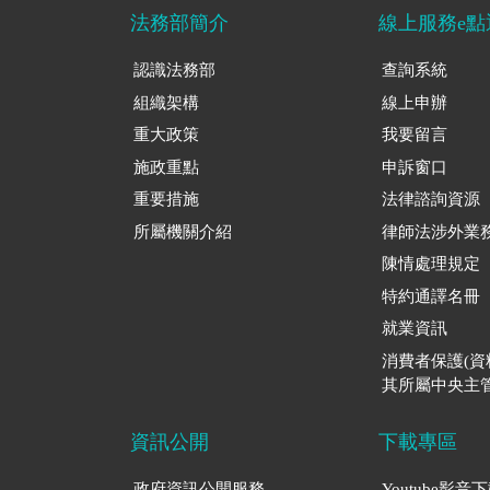
法務部簡介
線上服務e點
認識法務部
查詢系統
組織架構
線上申辦
重大政策
我要留言
施政重點
申訴窗口
重要措施
法律諮詢資源
所屬機關介紹
律師法涉外業
陳情處理規定
特約通譯名冊
就業資訊
消費者保護(
其所屬中央主管
資訊公開
下載專區
政府資訊公開服務
Youtube影音