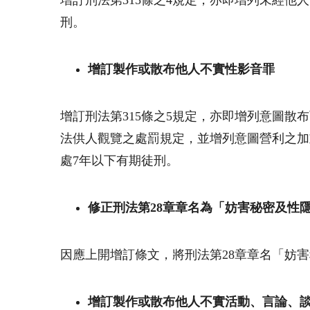
增訂刑法第
315
條之
4
規定，亦即增列未經他人
刑。
增訂製作或散布他人不實性影音罪
增訂刑法第
315
條之
5
規定，亦即增列意圖散布
法供人觀覽之處罰規定，並增列意圖營利之加
處
7
年以下有期徒刑。
修正刑法第
28
章章名為「妨害秘密及性
因應上開增訂條文，將刑法第
28
章章名「妨害
增訂製作或散布他人不實活動、言論、