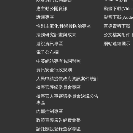
應主動公開資訊
動畫下載(Video
訴願專區
影音下載(Audio
性別主流化/性騷擾防治專區
宣導資料下載
法務研究計畫與成果
公文檔案附件
遊說資訊專區
網站連結圖示
電子公布欄
中英網站專有名詞對照
資訊安全行政規則
人民申請提供政府資訊案件統計
檢察官評鑑委員會專區
檢察官人事審議委員會決議公告
專區
內部控制專區
政策宣導廣告經費彙整
請託關說登錄查察專區