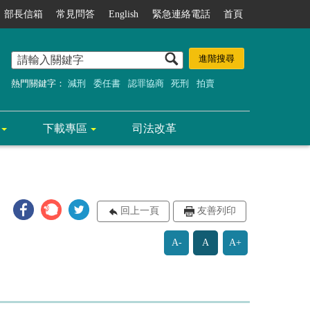
部長信箱
常見問答
English
緊急連絡電話
首頁
熱門關鍵字：
減刑
委任書
認罪協商
死刑
拍賣
下載專區
司法改革
回上一頁
友善列印
A-
A
A+