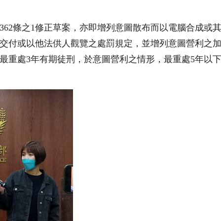
362
條之
1
修正草案，亦即增列意圖散布而以電腦合成或
交付或以他法供人觀覽之處罰規定，並增列意圖營利之
最重處
3
年有期徒刑，於意圖營利之情形，最重處
5
年以