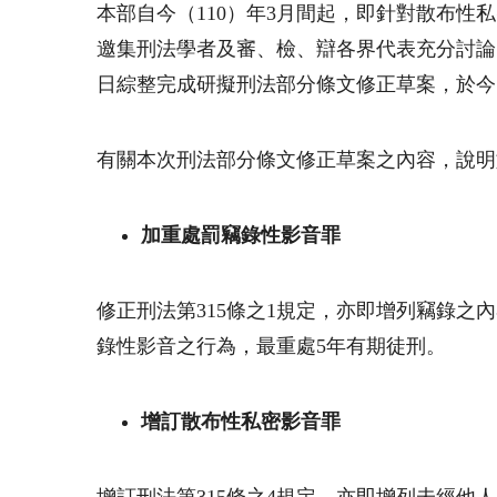
本部自今（
110
）年
3
月間起，即針對散布性私
邀集刑法學者及審、檢、辯各界代表充分討論
日綜整完成研擬刑法部分條文修正草案，於今
有關本次刑法部分條文修正草案之內容，說明
加重處罰竊錄性影音罪
修正刑法第
315
條之
1
規定，亦即增列竊錄之內
錄性影音之行為，最重處
5
年有期徒刑。
增訂散布性私密影音罪