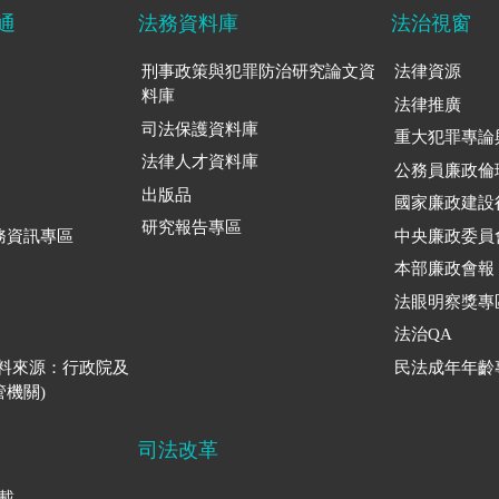
通
法務資料庫
法治視窗
刑事政策與犯罪防治研究論文資
法律資源
料庫
法律推廣
司法保護資料庫
重大犯罪專論
法律人才資料庫
公務員廉政倫
出版品
國家廉政建設
研究報告專區
務資訊專區
中央廉政委員
本部廉政會報
法眼明察獎專
法治QA
資料來源：行政院及
民法成年年齡
機關)
司法改革
下載