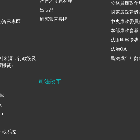
法律人才資料庫
公務員廉政倫
出版品
國家廉政建設
研究報告專區
務資訊專區
中央廉政委員
本部廉政會報
法眼明察獎專
法治QA
資料來源：行政院及
民法成年年齡
機關)
司法改革
下載
)
)
下載系統