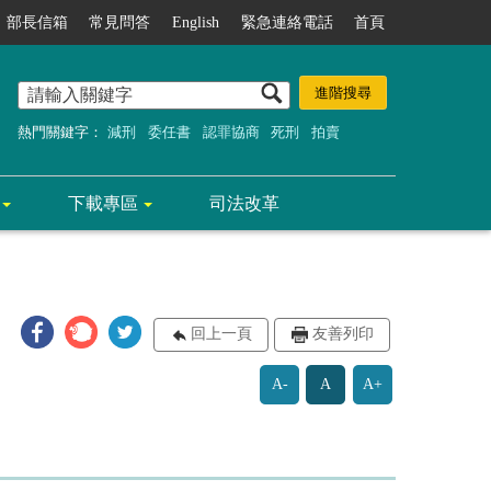
部長信箱
常見問答
English
緊急連絡電話
首頁
熱門關鍵字：
減刑
委任書
認罪協商
死刑
拍賣
下載專區
司法改革
回上一頁
友善列印
A-
A
A+