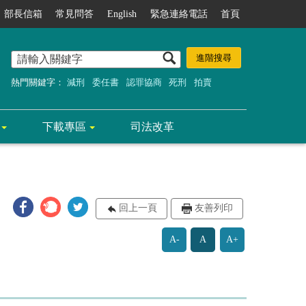
部長信箱
常見問答
English
緊急連絡電話
首頁
熱門關鍵字：
減刑
委任書
認罪協商
死刑
拍賣
下載專區
司法改革
回上一頁
友善列印
A-
A
A+