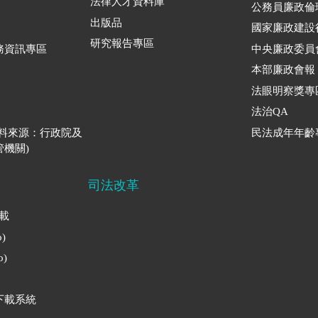
法律人才資料庫
公務員廉政倫
出版品
國家廉政建設
研究報告專區
務資訊專區
中央廉政委員
本部廉政會報
法眼明察獎專
法治QA
資料來源：行政院及
民法成年年齡
機關)
司法改革
下載
)
)
下載系統