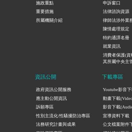
施政重點
申訴窗口
重要措施
法律諮詢資源
所屬機關介紹
律師法涉外業
陳情處理規定
特約通譯名冊
就業資訊
消費者保護(
其所屬中央主管
資訊公開
下載專區
政府資訊公開服務
Youtube影音
應主動公開資訊
動畫下載(Video
訴願專區
影音下載(Audio
性別主流化/性騷擾防治專區
宣導資料下載
法務研究計畫與成果
公文檔案附件