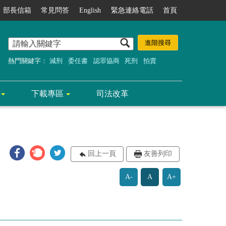
部長信箱
常見問答
English
緊急連絡電話
首頁
熱門關鍵字：
減刑
委任書
認罪協商
死刑
拍賣
下載專區
司法改革
回上一頁
友善列印
A-
A
A+