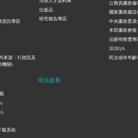
法律人才資料庫
公務員廉政倫
出版品
國家廉政建設
研究報告專區
務資訊專區
中央廉政委員
本部廉政會報
法眼明察獎專
法治QA
資料來源：行政院及
民法成年年齡
機關)
司法改革
下載
)
)
下載系統