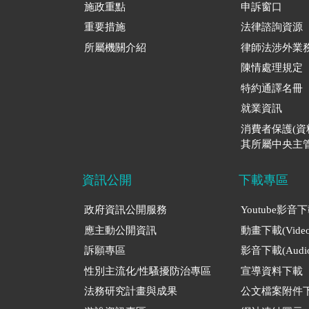
施政重點
申訴窗口
重要措施
法律諮詢資源
所屬機關介紹
律師法涉外業
陳情處理規定
特約通譯名冊
就業資訊
消費者保護(
其所屬中央主管
資訊公開
下載專區
政府資訊公開服務
Youtube影音
應主動公開資訊
動畫下載(Video
訴願專區
影音下載(Audio
性別主流化/性騷擾防治專區
宣導資料下載
法務研究計畫與成果
公文檔案附件