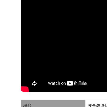
標題
陳金鋒-對