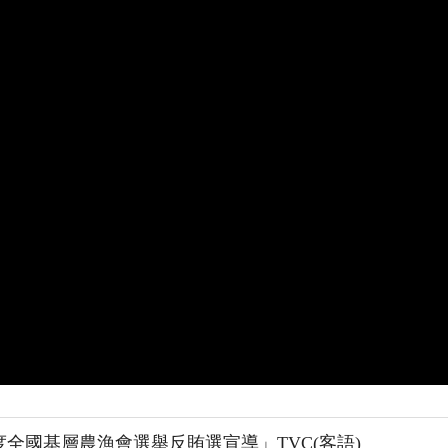
度全國基層農漁會選舉反賄選宣導」TVC(客語)