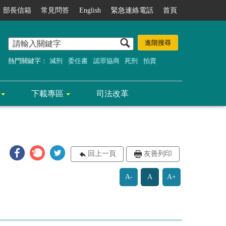
部長信箱
常見問答
English
緊急連絡電話
首頁
熱門關鍵字：
減刑
委任書
認罪協商
死刑
拍賣
下載專區
司法改革
回上一頁
友善列印
A-
A
A+