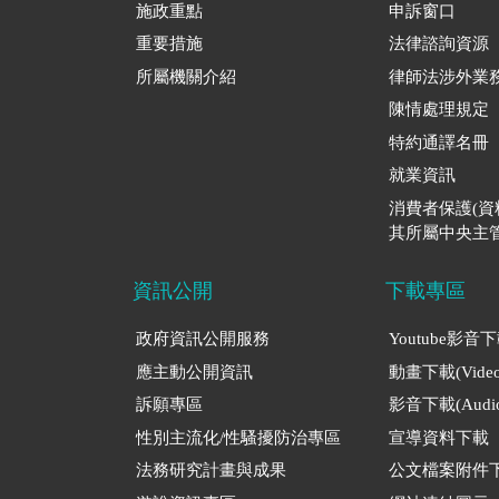
施政重點
申訴窗口
重要措施
法律諮詢資源
所屬機關介紹
律師法涉外業
陳情處理規定
特約通譯名冊
就業資訊
消費者保護(
其所屬中央主管
資訊公開
下載專區
政府資訊公開服務
Youtube影音
應主動公開資訊
動畫下載(Video
訴願專區
影音下載(Audio
性別主流化/性騷擾防治專區
宣導資料下載
法務研究計畫與成果
公文檔案附件