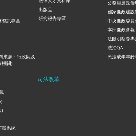
法律人才資料庫
公務員廉政倫
出版品
國家廉政建設
研究報告專區
務資訊專區
中央廉政委員
本部廉政會報
法眼明察獎專
法治QA
資料來源：行政院及
民法成年年齡
機關)
司法改革
下載
)
)
下載系統