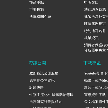
施政重點
申訴窗口
重要措施
法律諮詢資源
所屬機關介紹
律師法涉外業
陳情處理規定
特約通譯名冊
就業資訊
消費者保護(
其所屬中央主管
資訊公開
下載專區
政府資訊公開服務
Youtube影音
應主動公開資訊
動畫下載(Video
訴願專區
影音下載(Audio
性別主流化/性騷擾防治專區
宣導資料下載
法務研究計畫與成果
公文檔案附件