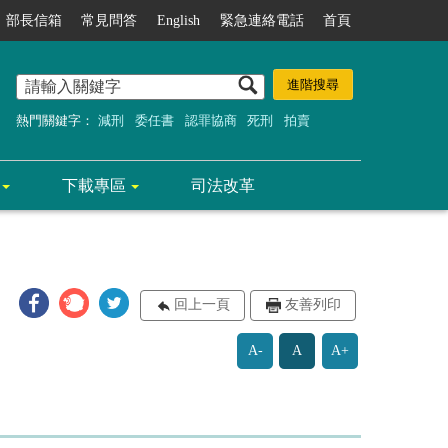
部長信箱
常見問答
English
緊急連絡電話
首頁
熱門關鍵字：
減刑
委任書
認罪協商
死刑
拍賣
下載專區
司法改革
回上一頁
友善列印
A-
A
A+