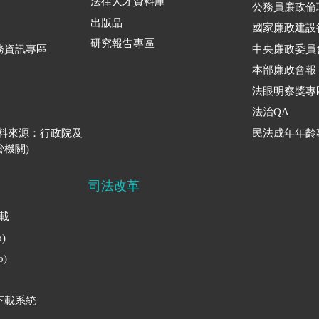
法律人才資料庫
公務員廉政倫
出版品
國家廉政建設
研究報告專區
務資訊專區
中央廉政委員
本部廉政會報
法眼明察獎專
法治QA
資料來源：行政院及
民法成年年齡
機關)
司法改革
下載
)
)
下載系統