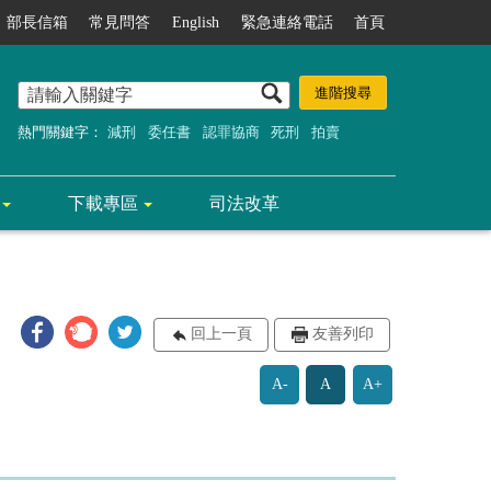
部長信箱
常見問答
English
緊急連絡電話
首頁
熱門關鍵字：
減刑
委任書
認罪協商
死刑
拍賣
下載專區
司法改革
回上一頁
友善列印
A-
A
A+