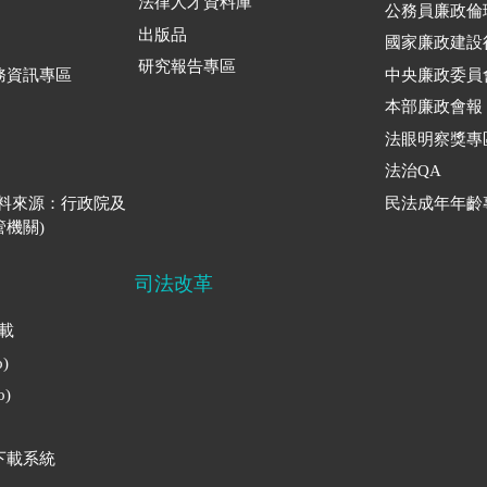
法律人才資料庫
公務員廉政倫
出版品
國家廉政建設
研究報告專區
務資訊專區
中央廉政委員
本部廉政會報
法眼明察獎專
法治QA
資料來源：行政院及
民法成年年齡
機關)
司法改革
下載
)
)
下載系統