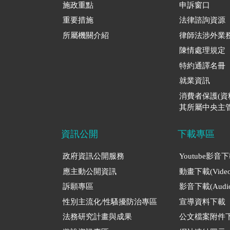
施政重點
申訴窗口
重要措施
法律諮詢資源
所屬機關介紹
律師法涉外業
陳情處理規定
特約通譯名冊
就業資訊
消費者保護(
其所屬中央主管
資訊公開
下載專區
政府資訊公開服務
Youtube影音
應主動公開資訊
動畫下載(Video
訴願專區
影音下載(Audio
性別主流化/性騷擾防治專區
宣導資料下載
法務研究計畫與成果
公文檔案附件