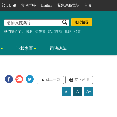
部長信箱
常見問答
English
緊急連絡電話
首頁
熱門關鍵字：
減刑
委任書
認罪協商
死刑
拍賣
下載專區
司法改革
回上一頁
友善列印
A-
A
A+