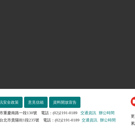
訊安全政策
意見信箱
資料開放宣告
市重慶南路一段130號 電話：(02)2191-0189
交通資訊
辦公時間
更
北市貴陽街1段235號 電話：(02)2191-0189
交通資訊
辦公時間
累