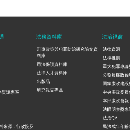
通
法務資料庫
法治視窗
刑事政策與犯罪防治研究論文資
法律資源
料庫
法律推廣
司法保護資料庫
重大犯罪專論
法律人才資料庫
公務員廉政倫
出版品
國家廉政建設
研究報告專區
務資訊專區
中央廉政委員
本部廉政會報
法眼明察獎專
法治QA
資料來源：行政院及
民法成年年齡