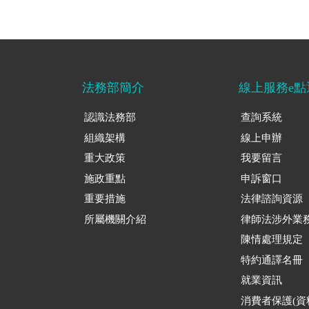
法務部簡介
線上服務e點
認識法務部
查詢系統
組織架構
線上申辦
重大政策
我要留言
施政重點
申訴窗口
重要措施
法律諮詢資源
所屬機關介紹
律師法涉外業
陳情處理規定
特約通譯名冊
就業資訊
消費者保護(