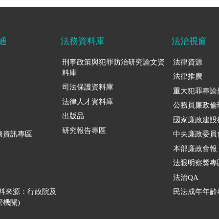
通
法務資料庫
法治視窗
刑事政策與犯罪防治研究論文資
法律資源
料庫
法律推廣
司法保護資料庫
重大犯罪專論
法律人才資料庫
公務員廉政倫
出版品
國家廉政建設
研究報告專區
務資訊專區
中央廉政委員
本部廉政會報
法眼明察獎專
法治QA
資料來源：行政院及
民法成年年齡
機關)