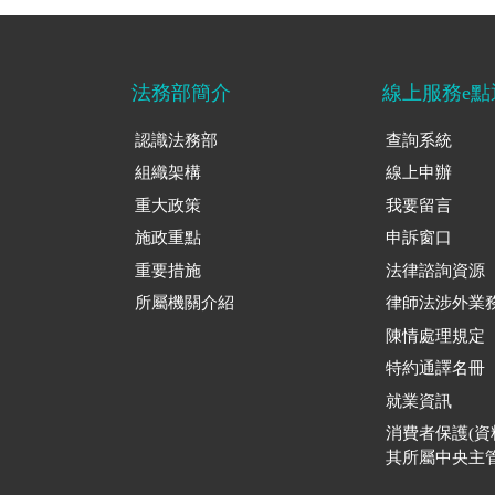
法務部簡介
線上服務e點
認識法務部
查詢系統
組織架構
線上申辦
重大政策
我要留言
施政重點
申訴窗口
重要措施
法律諮詢資源
所屬機關介紹
律師法涉外業
陳情處理規定
特約通譯名冊
就業資訊
消費者保護(
其所屬中央主管