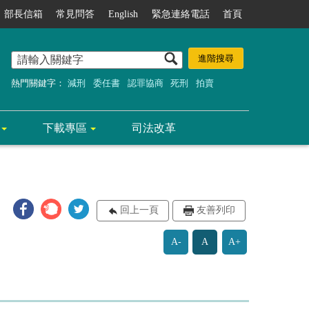
部長信箱
常見問答
English
緊急連絡電話
首頁
熱門關鍵字：
減刑
委任書
認罪協商
死刑
拍賣
下載專區
司法改革
回上一頁
友善列印
A-
A
A+