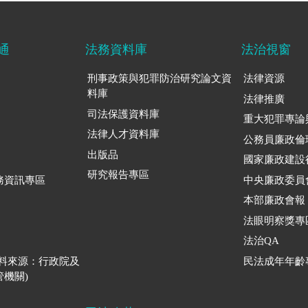
通
法務資料庫
法治視窗
刑事政策與犯罪防治研究論文資
法律資源
料庫
法律推廣
司法保護資料庫
重大犯罪專論
法律人才資料庫
公務員廉政倫
出版品
國家廉政建設
研究報告專區
務資訊專區
中央廉政委員
本部廉政會報
法眼明察獎專
法治QA
資料來源：行政院及
民法成年年齡
機關)