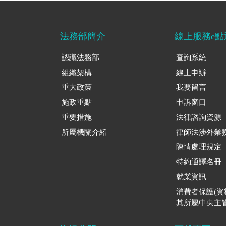
法務部簡介
線上服務e點
認識法務部
查詢系統
組織架構
線上申辦
重大政策
我要留言
施政重點
申訴窗口
重要措施
法律諮詢資源
所屬機關介紹
律師法涉外業
陳情處理規定
特約通譯名冊
就業資訊
消費者保護(
其所屬中央主管