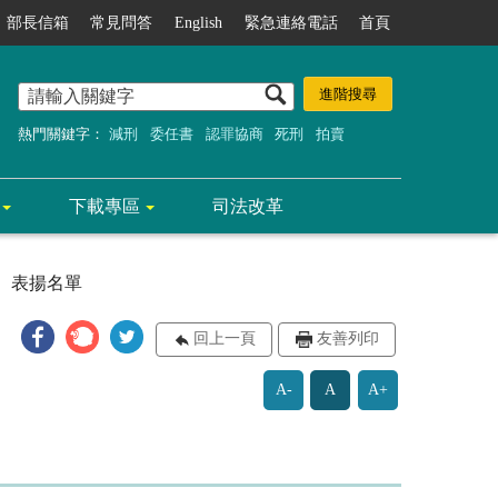
部長信箱
常見問答
English
緊急連絡電話
首頁
熱門關鍵字：
減刑
委任書
認罪協商
死刑
拍賣
下載專區
司法改革
表揚名單
回上一頁
友善列印
A-
A
A+