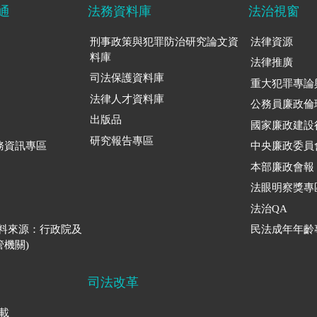
通
法務資料庫
法治視窗
刑事政策與犯罪防治研究論文資
法律資源
料庫
法律推廣
司法保護資料庫
重大犯罪專論
法律人才資料庫
公務員廉政倫
出版品
國家廉政建設
研究報告專區
務資訊專區
中央廉政委員
本部廉政會報
法眼明察獎專
法治QA
資料來源：行政院及
民法成年年齡
機關)
司法改革
下載