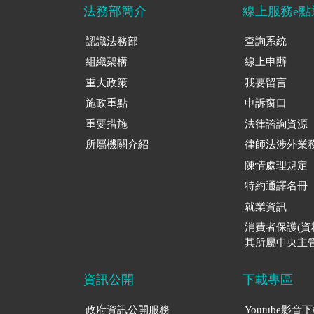
法務部簡介
線上服務e點
認識法務部
查詢系統
組織架構
線上申辦
重大政策
我要留言
施政重點
申訴窗口
重要措施
法律諮詢資源
所屬機關介紹
律師法涉外業
陳情處理規定
特約通譯名冊
就業資訊
消費者保護(
其所屬中央主管
資訊公開
下載專區
政府資訊公開服務
Youtube影音