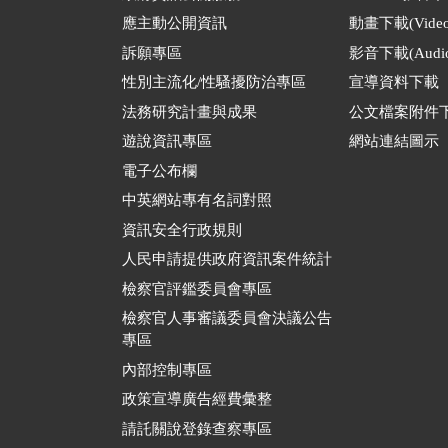
應主動公開資訊
動畫下載(Video
訴願專區
影音下載(Audio
性別主流化/性騷擾防治專區
宣導資料下載
法務研究計畫與成果
公文檔案附件
遊說資訊專區
網站連結圖示
電子公布欄
中英網站專有名詞對照
資訊安全行政規則
人民申請提供政府資訊案件統計
檢察官評鑑委員會專區
檢察官人事審議委員會決議公告
專區
內部控制專區
政策宣導廣告經費彙整
請託關說登錄查察專區