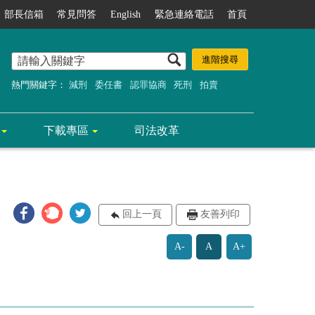
部長信箱
常見問答
English
緊急連絡電話
首頁
熱門關鍵字：
減刑
委任書
認罪協商
死刑
拍賣
下載專區
司法改革
回上一頁
友善列印
A-
A
A+