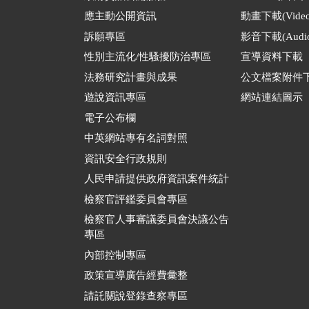
應主動公開資訊
動畫下載(Video
訴願專區
影音下載(Audio
性別主流化/性騷擾防治專區
宣導資料下載
法務研究計畫與成果
公文檔案附件
遊說資訊專區
網站連結圖示
電子公布欄
中英網站專有名詞對照
資訊安全行政規則
人民申請提供政府資訊案件統計
檢察官評鑑委員會專區
檢察官人事審議委員會決議公告
專區
內部控制專區
政策宣導廣告經費彙整
請託關說登錄查察專區