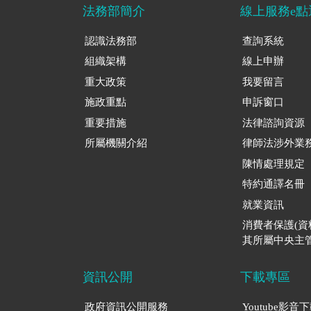
法務部簡介
線上服務e點
認識法務部
查詢系統
組織架構
線上申辦
重大政策
我要留言
施政重點
申訴窗口
重要措施
法律諮詢資源
所屬機關介紹
律師法涉外業
陳情處理規定
特約通譯名冊
就業資訊
消費者保護(
其所屬中央主管
資訊公開
下載專區
政府資訊公開服務
Youtube影音