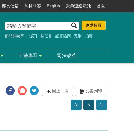
部長信箱
常見問答
English
緊急連絡電話
首頁
熱門關鍵字：
減刑
委任書
認罪協商
死刑
拍賣
下載專區
司法改革
回上一頁
友善列印
A-
A
A+