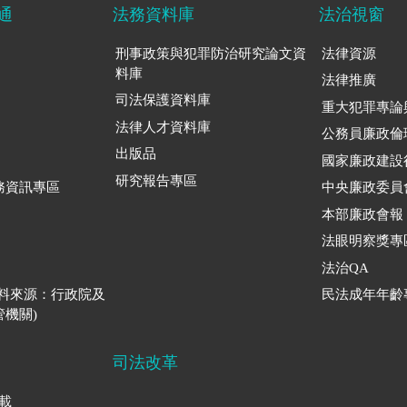
通
法務資料庫
法治視窗
刑事政策與犯罪防治研究論文資
法律資源
料庫
法律推廣
司法保護資料庫
重大犯罪專論
法律人才資料庫
公務員廉政倫
出版品
國家廉政建設
研究報告專區
務資訊專區
中央廉政委員
本部廉政會報
法眼明察獎專
法治QA
資料來源：行政院及
民法成年年齡
機關)
司法改革
下載