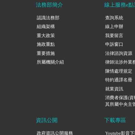
法務部簡介
線上服務e點
認識法務部
查詢系統
組織架構
線上申辦
重大政策
我要留言
施政重點
申訴窗口
重要措施
法律諮詢資源
所屬機關介紹
律師法涉外業
陳情處理規定
特約通譯名冊
就業資訊
消費者保護(
其所屬中央主管
資訊公開
下載專區
政府資訊公開服務
Youtube影音