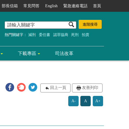
部長信箱
常見問答
English
緊急連絡電話
首頁
熱門關鍵字：
減刑
委任書
認罪協商
死刑
拍賣
下載專區
司法改革
回上一頁
友善列印
A-
A
A+