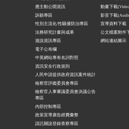
應主動公開資訊
動畫下載(Video
訴願專區
影音下載(Audio
性別主流化/性騷擾防治專區
宣導資料下載
法務研究計畫與成果
公文檔案附件
遊說資訊專區
網站連結圖示
電子公布欄
中英網站專有名詞對照
資訊安全行政規則
人民申請提供政府資訊案件統計
檢察官評鑑委員會專區
檢察官人事審議委員會決議公告
專區
內部控制專區
政策宣導廣告經費彙整
請託關說登錄查察專區