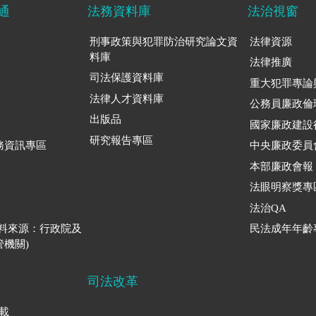
通
法務資料庫
法治視窗
刑事政策與犯罪防治研究論文資
法律資源
料庫
法律推廣
司法保護資料庫
重大犯罪專論
法律人才資料庫
公務員廉政倫
出版品
國家廉政建設
研究報告專區
務資訊專區
中央廉政委員
本部廉政會報
法眼明察獎專
法治QA
資料來源：行政院及
民法成年年齡
機關)
司法改革
下載