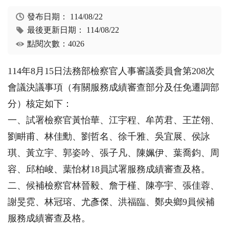
發布日期：
114/08/22
最後更新日期：
114/08/22
點閱次數：4026
114年8月15日法務部檢察官人事審議委員會第208次
會議決議事項（有關服務成績審查部分及任免遷調部
分）核定如下：
一、試署檢察官黃怡華、江宇程、牟芮君、王芷翎、
劉畊甫、林佳勳、劉哲名、徐千雅、吳宜展、侯詠
琪、黃立宇、郭姿吟、張子凡、陳姵伊、葉喬鈞、周
容、邱柏峻、葉怡材18員試署服務成績審查及格。
二、候補檢察官林晉毅、詹于槿、陳亭宇、張佳蓉、
謝旻霓、林冠瑢、尤彥傑、洪福臨、鄭央鄉9員候補
服務成績審查及格。