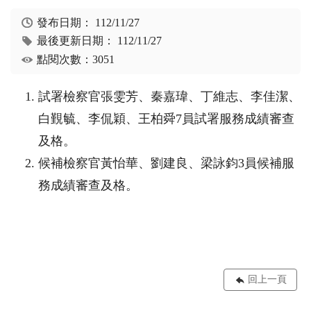
發布日期：
112/11/27
最後更新日期：
112/11/27
點閱次數：3051
試署檢察官張雯芳、秦嘉瑋、丁維志、李佳潔、
白覲毓、李侃穎、王柏舜
7
員試署服務成績審查
及格。
候補檢察官黃怡華、劉建良、梁詠鈞
3
員候補服
務成績審查及格。
回上一頁