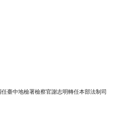
調任臺中地檢署檢察官謝志明轉任本部法制司