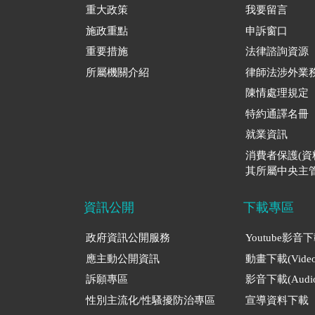
重大政策
我要留言
施政重點
申訴窗口
重要措施
法律諮詢資源
所屬機關介紹
律師法涉外業
陳情處理規定
特約通譯名冊
就業資訊
消費者保護(
其所屬中央主管
資訊公開
下載專區
政府資訊公開服務
Youtube影音
應主動公開資訊
動畫下載(Video
訴願專區
影音下載(Audio
性別主流化/性騷擾防治專區
宣導資料下載