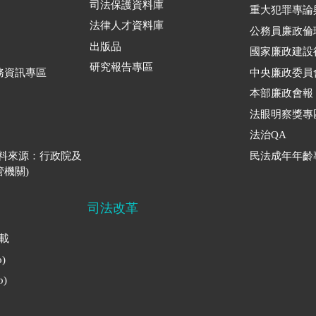
司法保護資料庫
重大犯罪專論
法律人才資料庫
公務員廉政倫
出版品
國家廉政建設
研究報告專區
務資訊專區
中央廉政委員
本部廉政會報
法眼明察獎專
法治QA
資料來源：行政院及
民法成年年齡
機關)
司法改革
下載
)
)