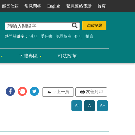
部長信箱
常見問答
English
緊急連絡電話
首頁
熱門關鍵字：
減刑
委任書
認罪協商
死刑
拍賣
下載專區
司法改革
回上一頁
友善列印
A-
A
A+