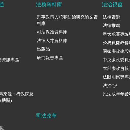
通
法務資料庫
法治視窗
刑事政策與犯罪防治研究論文資
法律資源
料庫
法律推廣
司法保護資料庫
重大犯罪專論
法律人才資料庫
公務員廉政倫
出版品
國家廉政建設
研究報告專區
務資訊專區
中央廉政委員
本部廉政會報
法眼明察獎專
法治QA
資料來源：行政院及
民法成年年齡
機關)
司法改革
下載