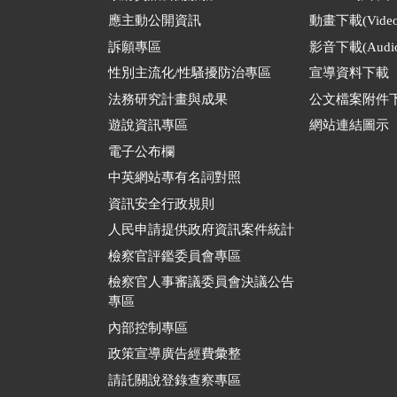
應主動公開資訊
動畫下載(Video
訴願專區
影音下載(Audio
性別主流化/性騷擾防治專區
宣導資料下載
法務研究計畫與成果
公文檔案附件
遊說資訊專區
網站連結圖示
電子公布欄
中英網站專有名詞對照
資訊安全行政規則
人民申請提供政府資訊案件統計
檢察官評鑑委員會專區
檢察官人事審議委員會決議公告
專區
內部控制專區
政策宣導廣告經費彙整
請託關說登錄查察專區