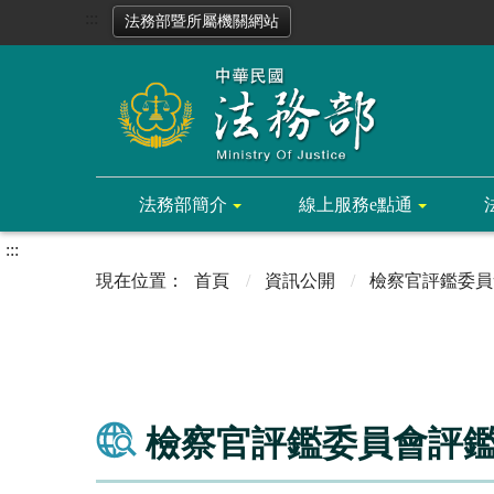
:::
法務部暨所屬機關網站
法務部簡介
線上服務e點通
:::
首頁
資訊公開
檢察官評鑑委員
檢察官評鑑委員會評