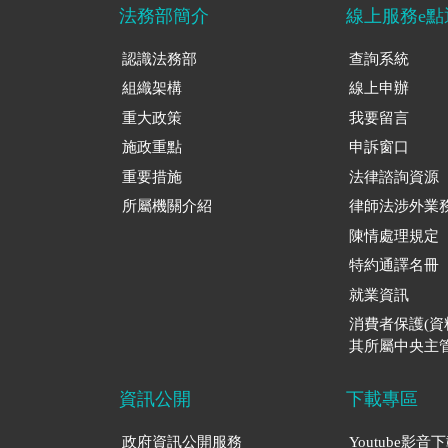
法務部簡介
線上服務e點
認識法務部
查詢系統
組織架構
線上申辦
重大政策
我要留言
施政重點
申訴窗口
重要措施
法律諮詢資源
所屬機關介紹
律師法涉外業
陳情處理規定
特約通譯名冊
就業資訊
消費者保護(
其所屬中央主管
資訊公開
下載專區
政府資訊公開服務
Youtube影音