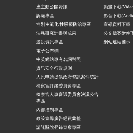
應主動公開資訊
動畫下載(Video
訴願專區
影音下載(Audio
性別主流化/性騷擾防治專區
宣導資料下載
法務研究計畫與成果
公文檔案附件
遊說資訊專區
網站連結圖示
電子公布欄
中英網站專有名詞對照
資訊安全行政規則
人民申請提供政府資訊案件統計
檢察官評鑑委員會專區
檢察官人事審議委員會決議公告
專區
內部控制專區
政策宣導廣告經費彙整
請託關說登錄查察專區