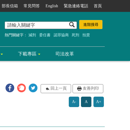
部長信箱
常見問答
English
緊急連絡電話
首頁
熱門關鍵字：
減刑
委任書
認罪協商
死刑
拍賣
下載專區
司法改革
回上一頁
友善列印
A-
A
A+