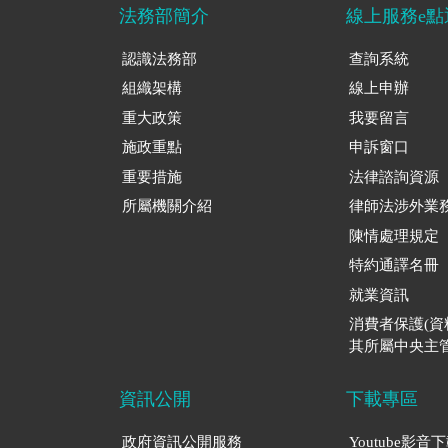
法務部簡介
線上服務e點
認識法務部
查詢系統
組織架構
線上申辦
重大政策
我要留言
施政重點
申訴窗口
重要措施
法律諮詢資源
所屬機關介紹
律師法涉外業
陳情處理規定
特約通譯名冊
就業資訊
消費者保護(
其所屬中央主管
資訊公開
下載專區
政府資訊公開服務
Youtube影音