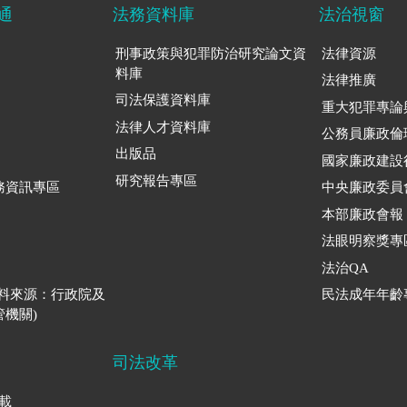
通
法務資料庫
法治視窗
刑事政策與犯罪防治研究論文資
法律資源
料庫
法律推廣
司法保護資料庫
重大犯罪專論
法律人才資料庫
公務員廉政倫
出版品
國家廉政建設
研究報告專區
務資訊專區
中央廉政委員
本部廉政會報
法眼明察獎專
法治QA
資料來源：行政院及
民法成年年齡
機關)
司法改革
下載