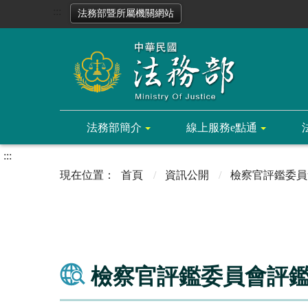
:::
法務部暨所屬機關網站
法務部簡介
線上服務e點通
:::
首頁
資訊公開
檢察官評鑑委員
檢察官評鑑委員會評